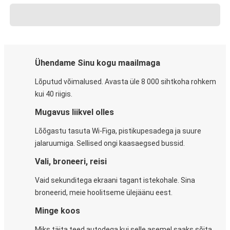
Ühendame Sinu kogu maailmaga
Lõputud võimalused. Avasta üle 8 000 sihtkoha rohkem
kui 40 riigis.
Mugavus liikvel olles
Lõõgastu tasuta Wi-Figa, pistikupesadega ja suure
jalaruumiga. Sellised ongi kaasaegsed bussid.
Vali, broneeri, reisi
Vaid sekunditega ekraani tagant istekohale. Sina
broneerid, meie hoolitseme ülejäänu eest.
Minge koos
Miks täita teed autodega kui selle asemel saaks sõita