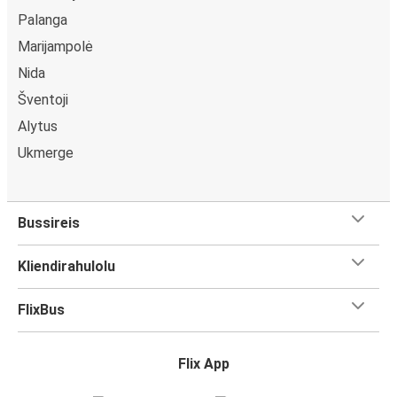
Palanga
Marijampolė
Nida
Šventoji
Alytus
Ukmerge
Bussireis
Kliendirahulolu
FlixBus
Flix App