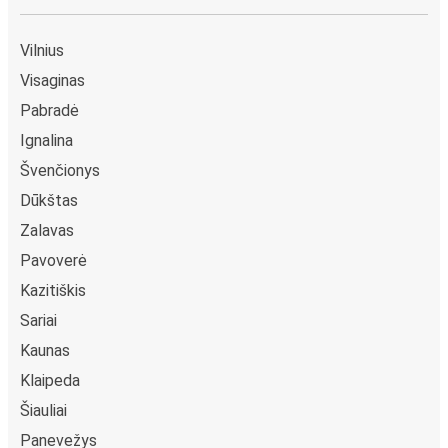
Vilnius
Visaginas
Pabradė
Ignalina
Švenčionys
Dūkštas
Zalavas
Pavoverė
Kazitiškis
Sariai
Kaunas
Klaipeda
Šiauliai
Panevežys