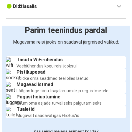
Didžiasalis
Parim teenindus pardal
Mugavama reisi jaoks on saadaval järgmised valikud:
Tasuta WiFi-ühendus
Veebiühendus kogu reisi jooksul
Pistikupesad
Hoidke oma seadmed teel olles laetud
Mugavad istmed
Lõõgastuge tänu lisajalaruumile ja reg. istmetele.
Pagasi hoiustamine
Ruum oma asjade turvaliseks paigutamiseks
Tualetid
Mugavalt saadaval igas FlixBus'is
Kas reisid meiega esimest korda?