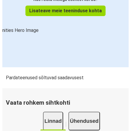
Lisateave meie teeninduse kohta
Pardateenused sõltuvad saadavusest
Vaata rohkem sihtkohti
Linnad
Ühendused