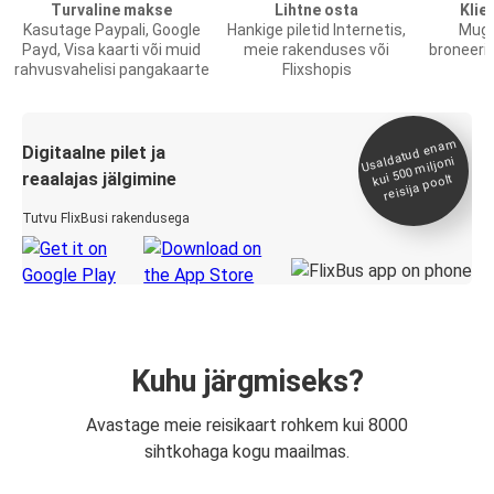
Turvaline makse
Lihtne osta
Klie
Kasutage Paypali, Google
Hankige piletid Internetis,
Muga
Payd, Visa kaarti või muid
meie rakenduses või
broneerim
rahvusvahelisi pangakaarte
Flixshopis
Usaldatud ena
m
kui 500
Digitaalne pilet ja
miljoni
reaalajas jälgimine
reisija poolt
Tutvu FlixBusi rakendusega
Kuhu järgmiseks?
Avastage meie reisikaart rohkem kui 8000
sihtkohaga kogu maailmas.