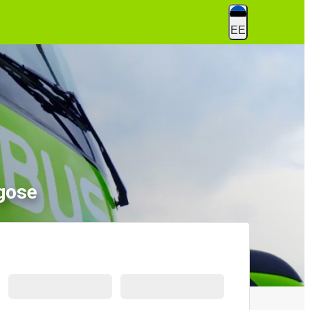
EE
gose