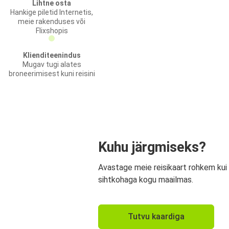
Lihtne osta
Hankige piletid Internetis,
meie rakenduses või
Flixshopis
Klienditeenindus
Mugav tugi alates
broneerimisest kuni reisini
Kuhu järgmiseks?
Avastage meie reisikaart rohkem kui
sihtkohaga kogu maailmas.
Tutvu kaardiga