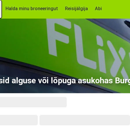
Halda minu broneeringut
Reisijälgija
Abi
sid alguse või lõpuga asukohas Bur