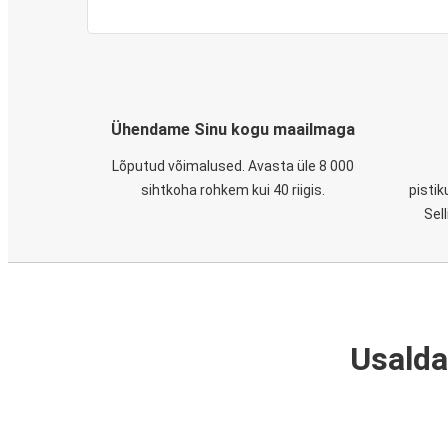
Ühendame Sinu kogu maailmaga
Lõputud võimalused. Avasta üle 8 000
sihtkoha rohkem kui 40 riigis.
pistik
Sel
Usalda