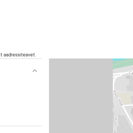
at aadressiteavet.