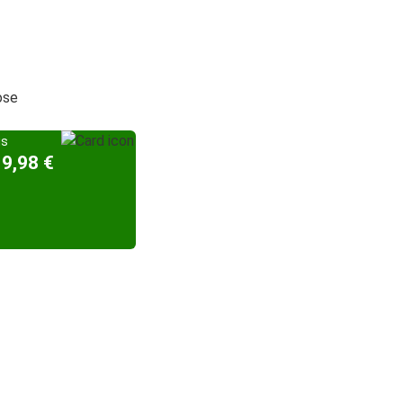
ose
is
19,98 €