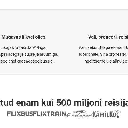
Mugavus liikvel olles
Vali, broneeri, reis
Lõõgastu tasuta Wi-Figa,
Vaid sekunditega ekraani 
upesadega ja suure jalaruumiga.
istekohale. Sina broneerid
lised ongi kaasaegsed bussid.
hoolitseme ülejäänu ee
tud enam kui 500 miljoni reisija