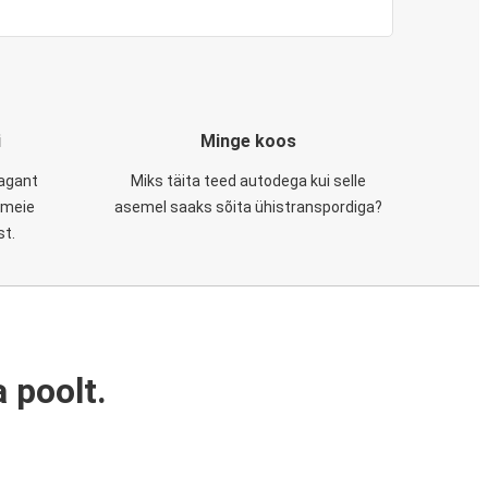
i
Minge koos
tagant
Miks täita teed autodega kui selle
, meie
asemel saaks sõita ühistranspordiga?
st.
 poolt.