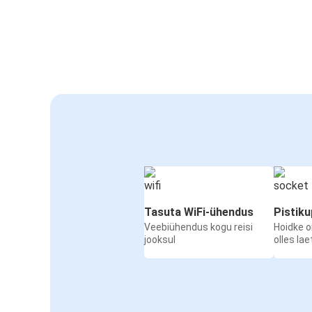
Tasuta WiFi-ühendus
Pistik
Veebiühendus kogu reisi
Hoidke 
jooksul
olles la