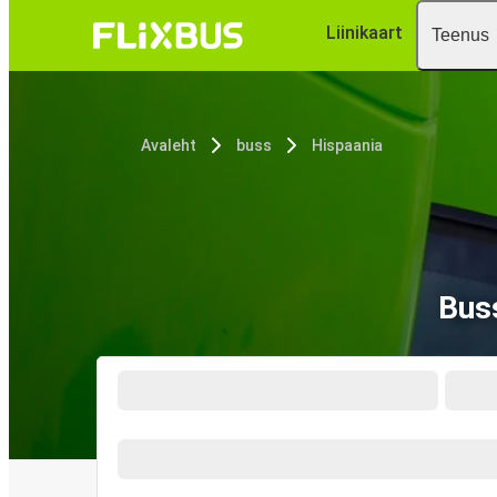
Liinikaart
Teenus
Avaleht
buss
Hispaania
Bus