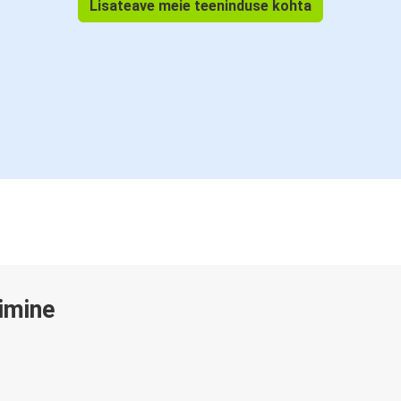
Lisateave meie teeninduse kohta
gimine