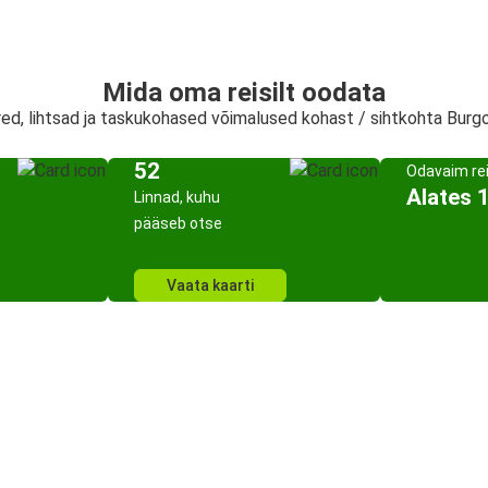
Mida oma reisilt oodata
ired, lihtsad ja taskukohased võimalused kohast / sihtkohta Burg
52
Odavaim re
Alates 
Linnad, kuhu
pääseb otse
Vaata kaarti