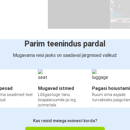
Parim teenindus pardal
Mugavama reisi jaoks on saadaval järgmised valikud:
upesad
Mugavad istmed
Pagasi hoiustam
oma seadmed teel
Lõõgastuge tänu
Ruum oma asjade
etud
lisajalaruumile ja reg.
turvaliseks paiguta
istmetele.
Kas reisid meiega esimest korda?