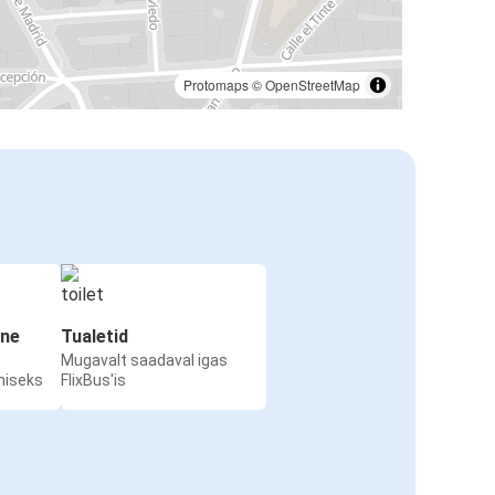
Protomaps
©
OpenStreetMap
ine
Tualetid
Mugavalt saadaval igas
miseks
FlixBus'is