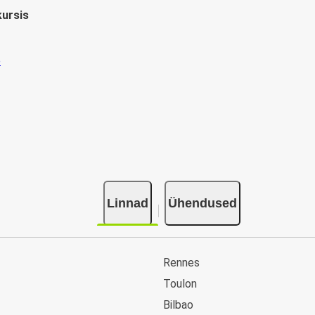
kursis
Linnad
Ühendused
Rennes
Toulon
Bilbao