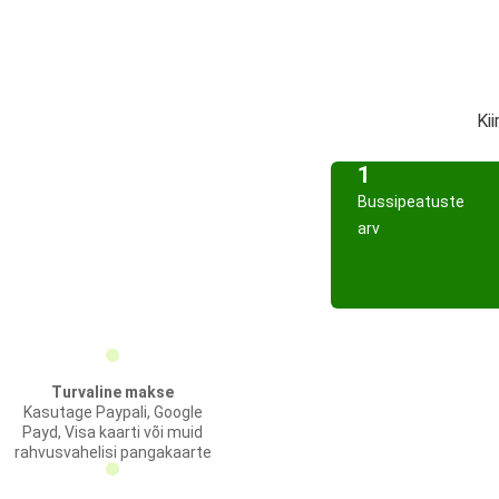
Ki
1
Bussipeatuste
arv
Turvaline makse
Kasutage Paypali, Google
Payd, Visa kaarti või muid
rahvusvahelisi pangakaarte