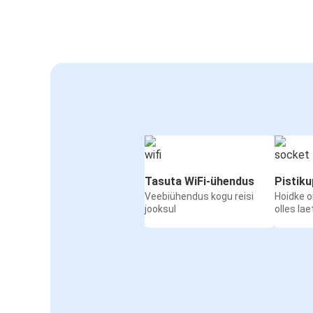
Tasuta WiFi-ühendus
Pistik
Veebiühendus kogu reisi
Hoidke 
jooksul
olles la