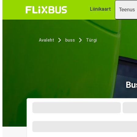
Liinikaart
Teenus
Avaleht
buss
Türgi
Bu