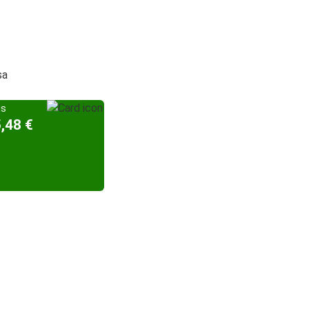
sa
is
5,48 €