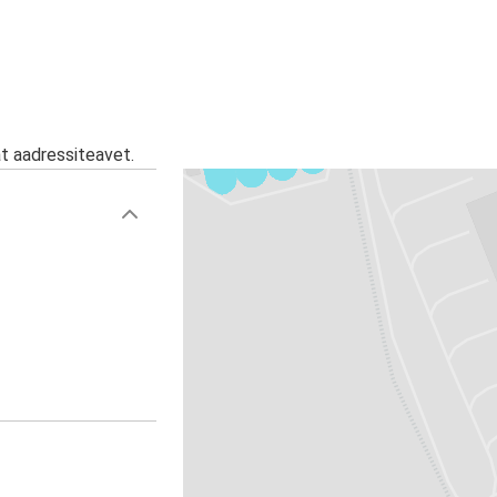
at aadressiteavet.