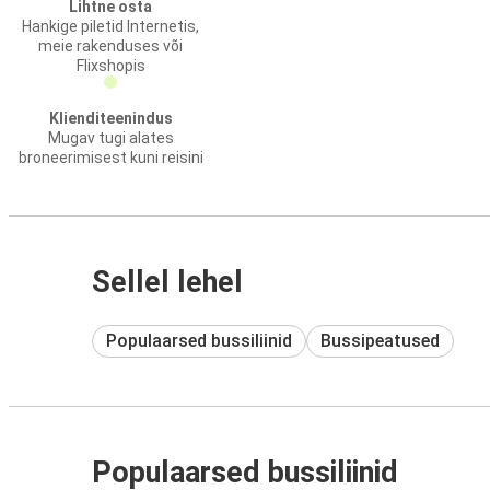
Lihtne osta
Hankige piletid Internetis,
meie rakenduses või
Flixshopis
Klienditeenindus
Mugav tugi alates
broneerimisest kuni reisini
Sellel lehel
Populaarsed bussiliinid
Bussipeatused
Populaarsed bussiliinid