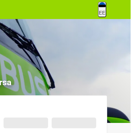
EE
rsa