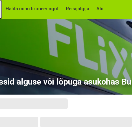
Halda minu broneeringut
Reisijälgija
Abi
ssid alguse või lõpuga asukohas Bu