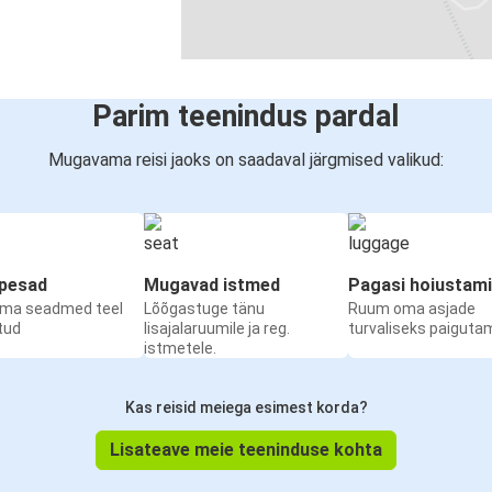
Parim teenindus pardal
Mugavama reisi jaoks on saadaval järgmised valikud:
upesad
Mugavad istmed
Pagasi hoiustam
oma seadmed teel
Lõõgastuge tänu
Ruum oma asjade
etud
lisajalaruumile ja reg.
turvaliseks paiguta
istmetele.
Kas reisid meiega esimest korda?
Lisateave meie teeninduse kohta