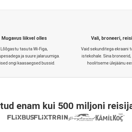
Mugavus liikvel olles
Vali, broneeri, reis
Lõõgastu tasuta Wi-Figa,
Vaid sekunditega ekraani 
upesadega ja suure jalaruumiga.
istekohale. Sina broneerid
lised ongi kaasaegsed bussid.
hoolitseme ülejäänu ee
tud enam kui 500 miljoni reisija