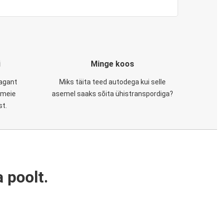
i
Minge koos
tagant
Miks täita teed autodega kui selle
, meie
asemel saaks sõita ühistranspordiga?
st.
 poolt.