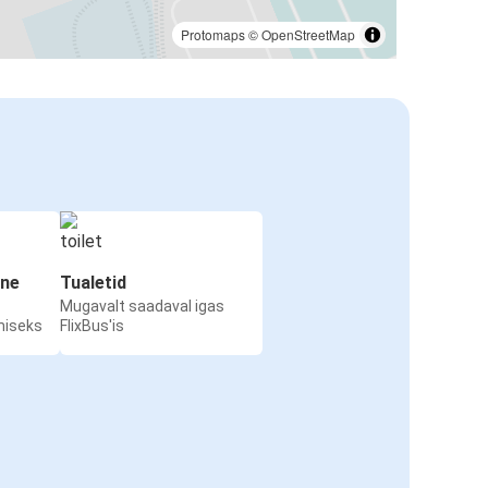
Protomaps
©
OpenStreetMap
ine
Tualetid
Mugavalt saadaval igas
miseks
FlixBus'is