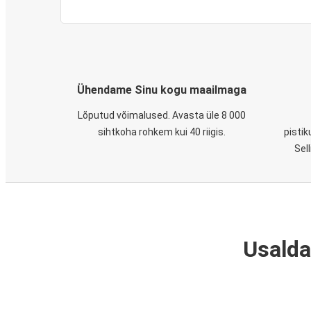
Ühendame Sinu kogu maailmaga
Lõputud võimalused. Avasta üle 8 000
sihtkoha rohkem kui 40 riigis.
pistik
Sel
Usalda