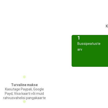
K
1
Bussipeatuste
arv
Turvaline makse
Kasutage Paypali, Google
Payd, Visa kaarti või muid
rahvusvahelisi pangakaarte