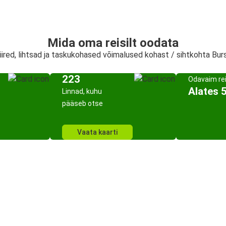
Mida oma reisilt oodata
iired, lihtsad ja taskukohased võimalused kohast / sihtkohta Bur
223
Odavaim re
Alates 
Linnad, kuhu
pääseb otse
Vaata kaarti