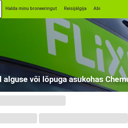
Halda minu broneeringut
Reisijälgija
Abi
d alguse või lõpuga asukohas Chemu