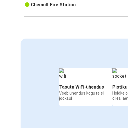
Chemult Fire Station
Tasuta WiFi-ühendus
Pistik
Veebiühendus kogu reisi
Hoidke 
jooksul
olles la