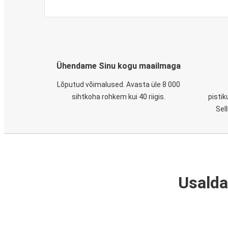
Ühendame Sinu kogu maailmaga
Lõputud võimalused. Avasta üle 8 000
sihtkoha rohkem kui 40 riigis.
pistik
Sel
Usalda