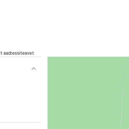
at aadressiteavet.