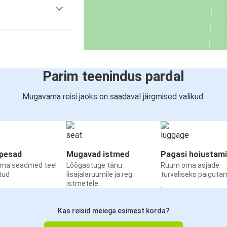
Parim teenindus pardal
Mugavama reisi jaoks on saadaval järgmised valikud:
upesad
Mugavad istmed
Pagasi hoiustam
oma seadmed teel
Lõõgastuge tänu
Ruum oma asjade
etud
lisajalaruumile ja reg.
turvaliseks paiguta
istmetele.
Kas reisid meiega esimest korda?