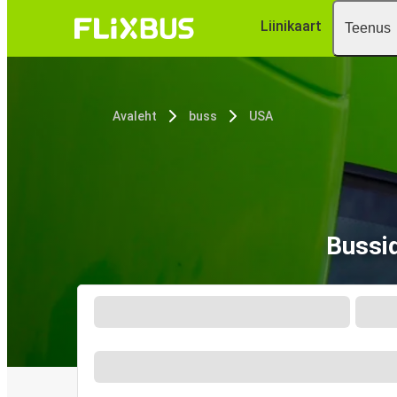
Liinikaart
Teenus
Avaleht
buss
USA
Bussi