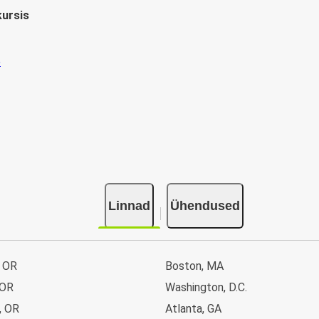
kursis
Linnad
Ühendused
, OR
Boston, MA
 OR
Washington, D.C.
, OR
Atlanta, GA