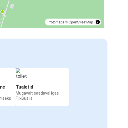
Protomaps
©
OpenStreetMap
ine
Tualetid
Mugavalt saadaval igas
miseks
FlixBus'is