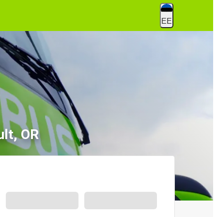
EE
lt, OR