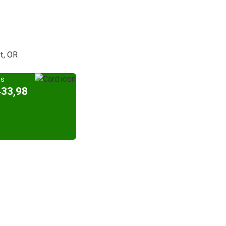
t, OR
is
433,98