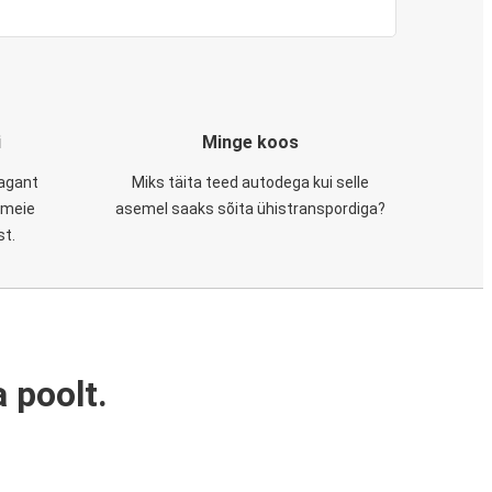
i
Minge koos
tagant
Miks täita teed autodega kui selle
, meie
asemel saaks sõita ühistranspordiga?
st.
 poolt.