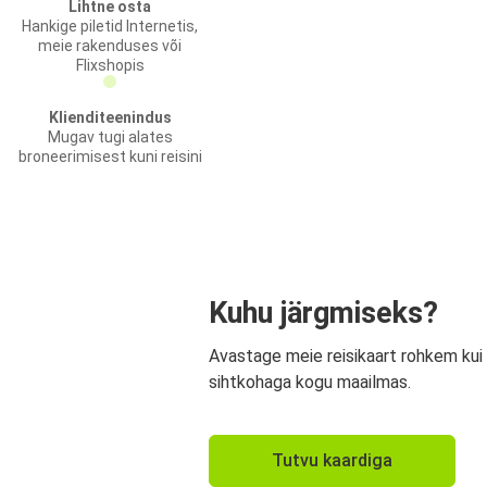
Lihtne osta
Hankige piletid Internetis,
meie rakenduses või
Flixshopis
Klienditeenindus
Mugav tugi alates
broneerimisest kuni reisini
Kuhu järgmiseks?
Avastage meie reisikaart rohkem kui
sihtkohaga kogu maailmas.
Tutvu kaardiga