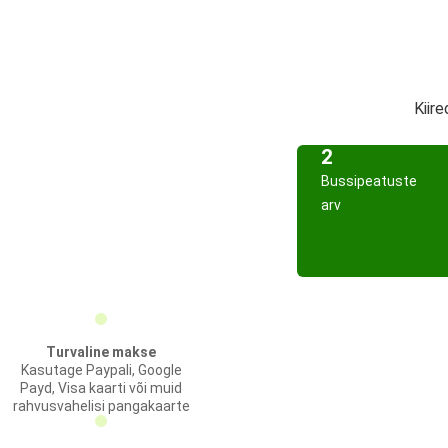
Kiir
2
Bussipeatuste
arv
Turvaline makse
Kasutage Paypali, Google
Payd, Visa kaarti või muid
rahvusvahelisi pangakaarte