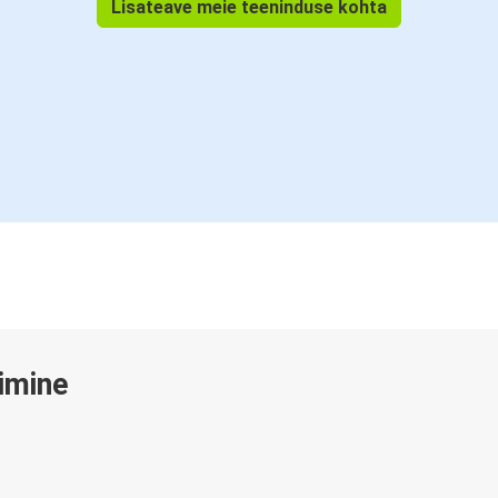
Lisateave meie teeninduse kohta
gimine