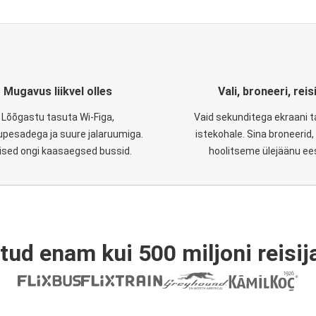
Mugavus liikvel olles
Vali, broneeri, reis
Lõõgastu tasuta Wi-Figa,
Vaid sekunditega ekraani 
upesadega ja suure jalaruumiga.
istekohale. Sina broneerid
lised ongi kaasaegsed bussid.
hoolitseme ülejäänu ee
tud enam kui 500 miljoni reisija