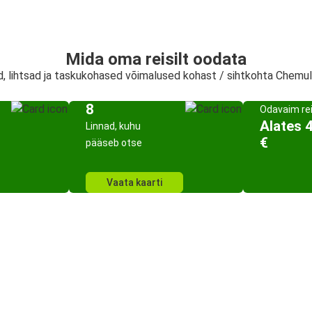
Mida oma reisilt oodata
ed, lihtsad ja taskukohased võimalused kohast / sihtkohta Chemul
8
Odavaim re
Alates 
Linnad, kuhu
€
pääseb otse
Vaata kaarti