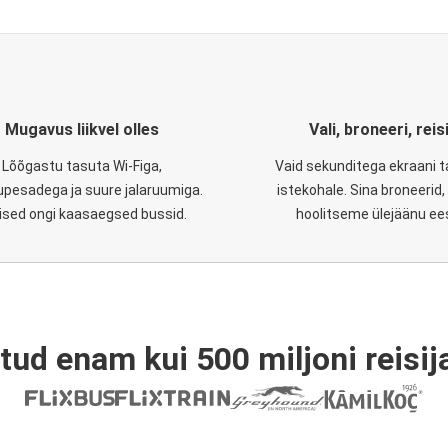
Mugavus liikvel olles
Vali, broneeri, reis
Lõõgastu tasuta Wi-Figa,
Vaid sekunditega ekraani 
upesadega ja suure jalaruumiga.
istekohale. Sina broneerid
lised ongi kaasaegsed bussid.
hoolitseme ülejäänu ee
tud enam kui 500 miljoni reisija