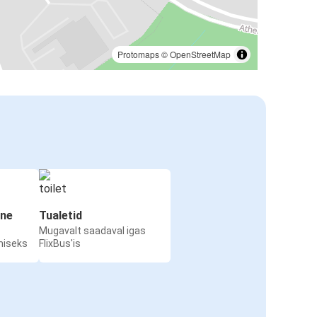
Protomaps
©
OpenStreetMap
ine
Tualetid
Mugavalt saadaval igas
miseks
FlixBus'is