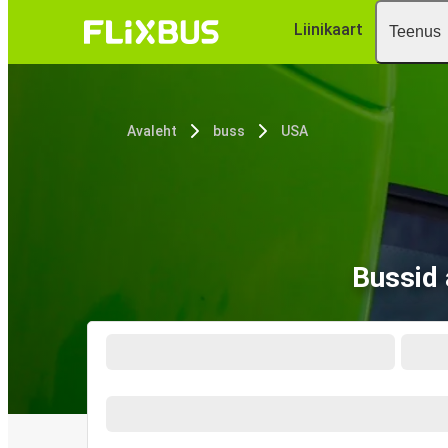
Liinikaart
Teenus
Avaleht
buss
USA
Bussid 