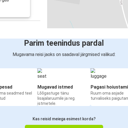
Parim teenindus pardal
Mugavama reisi jaoks on saadaval järgmised valikud:
upesad
Mugavad istmed
Pagasi hoiustam
oma seadmed teel
Lõõgastuge tänu
Ruum oma asjade
etud
lisajalaruumile ja reg.
turvaliseks paiguta
istmetele.
Kas reisid meiega esimest korda?