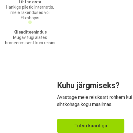
Lihtne osta
Hankige piletid Internetis,
meie rakenduses või
Flixshopis
Klienditeenindus
Mugav tugi alates
broneerimisest kuni reisini
Kuhu järgmiseks?
Avastage meie reisikaart rohkem kui
sihtkohaga kogu maailmas.
Tutvu kaardiga