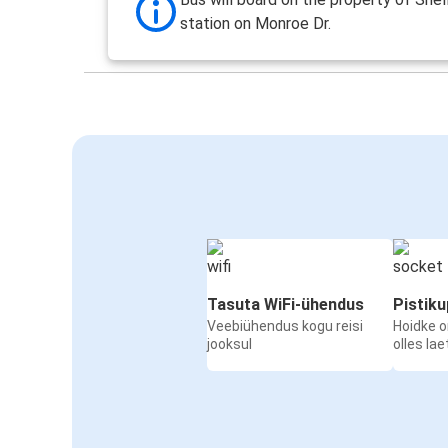
station on Monroe Dr.
Tasuta WiFi-ühendus
Pistik
Veebiühendus kogu reisi
Hoidke 
jooksul
olles la