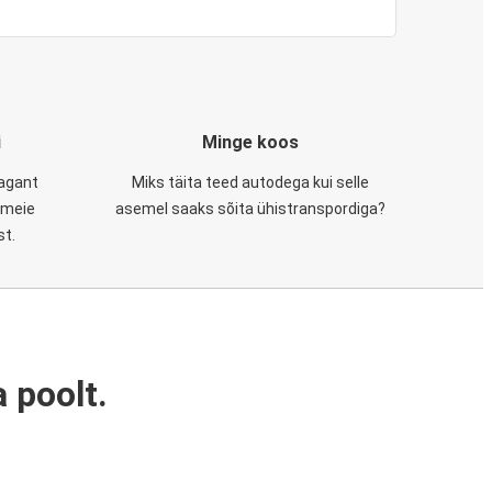
i
Minge koos
tagant
Miks täita teed autodega kui selle
, meie
asemel saaks sõita ühistranspordiga?
st.
 poolt.