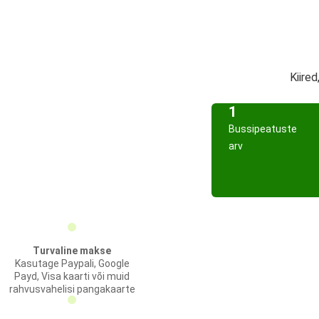
Kiired
1
Bussipeatuste
arv
Turvaline makse
Kasutage Paypali, Google
Payd, Visa kaarti või muid
rahvusvahelisi pangakaarte