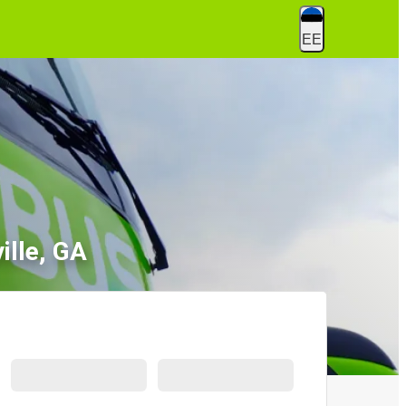
EE
ille, GA