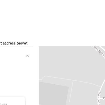
at aadressiteavet.
l gas