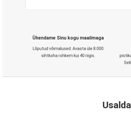
Ühendame Sinu kogu maailmaga
Lõputud võimalused. Avasta üle 8 000
sihtkoha rohkem kui 40 riigis.
pistik
Sel
Usalda