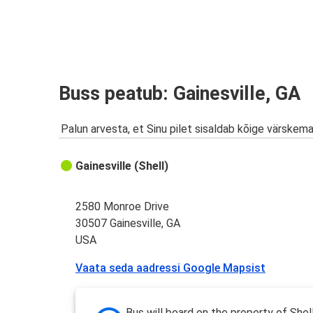
Buss peatub: Gainesville, GA
Palun arvesta, et Sinu pilet sisaldab kõige värskem
Gainesville (Shell)
2580 Monroe Drive
30507 Gainesville, GA
USA
Vaata seda aadressi Google Mapsist
Bus will board on the property of Shel