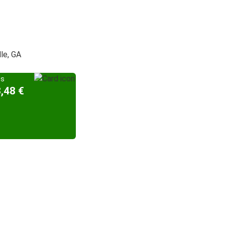
lle, GA
is
8,48 €