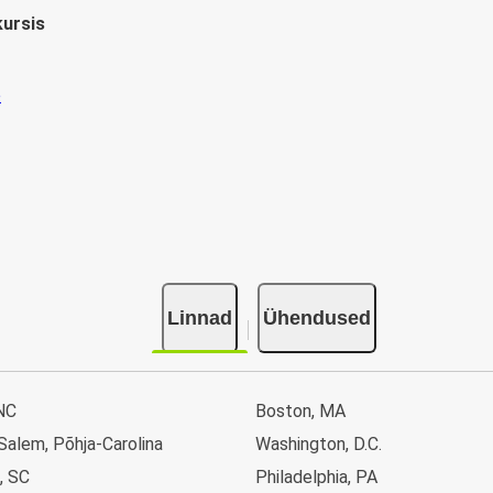
kursis
Linnad
Ühendused
NC
Boston, MA
Salem, Põhja-Carolina
Washington, D.C.
, SC
Philadelphia, PA