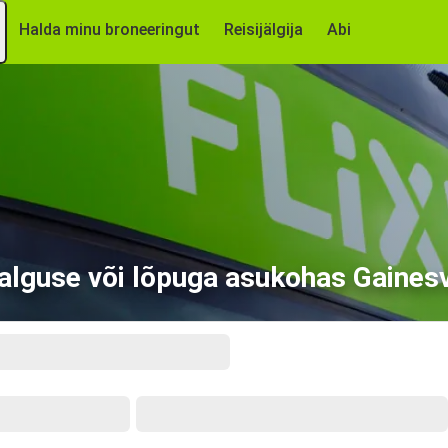
Halda minu broneeringut
Reisijälgija
Abi
alguse või lõpuga asukohas Gainesv