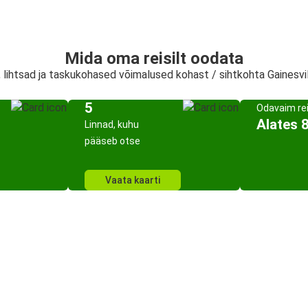
Mida oma reisilt oodata
, lihtsad ja taskukohased võimalused kohast / sihtkohta Gainesvi
5
Odavaim re
Alates 
Linnad, kuhu
pääseb otse
Vaata kaarti