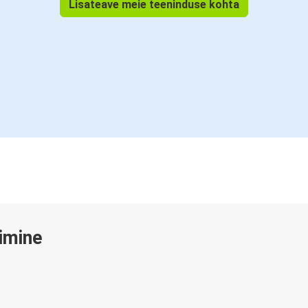
Lisateave meie teeninduse kohta
gimine