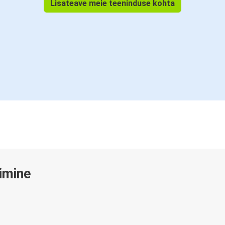
Lisateave meie teeninduse kohta
gimine