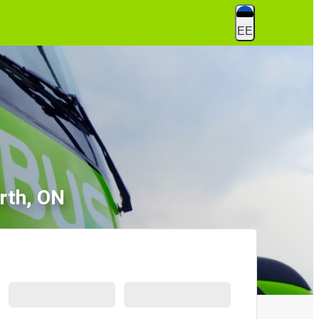
EE
rth, ON