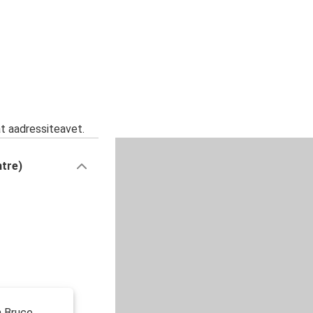
at aadressiteavet.
ntre)
h Bruce