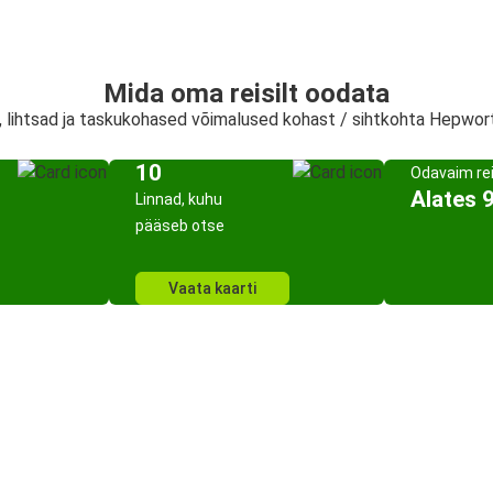
Mida oma reisilt oodata
d, lihtsad ja taskukohased võimalused kohast / sihtkohta Hepwor
10
Odavaim re
Alates 
Linnad, kuhu
pääseb otse
Vaata kaarti