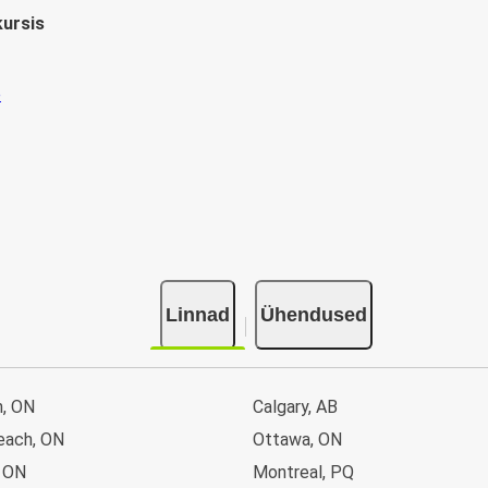
kursis
Linnad
Ühendused
n, ON
Calgary, AB
each, ON
Ottawa, ON
 ON
Montreal, PQ