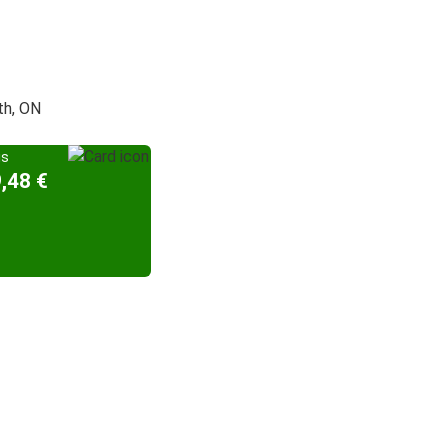
th, ON
is
9,48 €