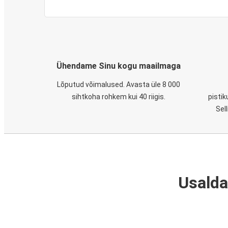
Ühendame Sinu kogu maailmaga
Lõputud võimalused. Avasta üle 8 000
sihtkoha rohkem kui 40 riigis.
pistik
Sel
Usalda