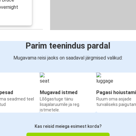
overnight
Parim teenindus pardal
Mugavama reisi jaoks on saadaval järgmised valikud:
upesad
Mugavad istmed
Pagasi hoiustam
oma seadmed teel
Lõõgastuge tänu
Ruum oma asjade
etud
lisajalaruumile ja reg.
turvaliseks paiguta
istmetele.
Kas reisid meiega esimest korda?