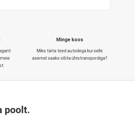
i
Minge koos
tagant
Miks täita teed autodega kui selle
, meie
asemel saaks sõita ühistranspordiga?
st.
 poolt.