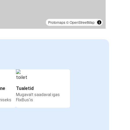
Protomaps
©
OpenStreetMap
ine
Tualetid
Mugavalt saadaval igas
miseks
FlixBus'is