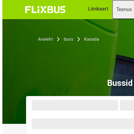
Liinikaart
Teenus
Avaleht
buss
Kanada
Bussid