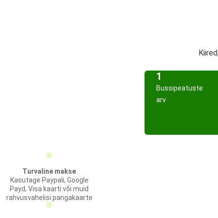
Kiire
1
Bussipeatuste
arv
Turvaline makse
Kasutage Paypali, Google
Payd, Visa kaarti või muid
rahvusvahelisi pangakaarte