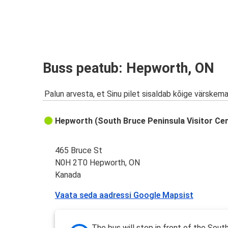
Buss peatub: Hepworth, ON
Palun arvesta, et Sinu pilet sisaldab kõige värskem
Hepworth (South Bruce Peninsula Visitor Ce
465 Bruce St
N0H 2T0 Hepworth, ON
Kanada
Vaata seda aadressi Google Mapsist
The bus will stop in front of the Sout