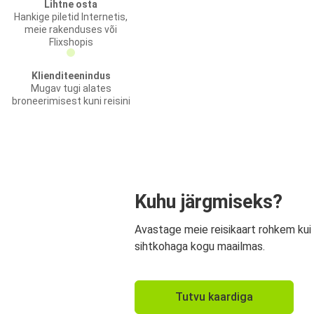
Lihtne osta
Hankige piletid Internetis,
meie rakenduses või
Flixshopis
Klienditeenindus
Mugav tugi alates
broneerimisest kuni reisini
Kuhu järgmiseks?
Avastage meie reisikaart rohkem kui
sihtkohaga kogu maailmas.
Tutvu kaardiga