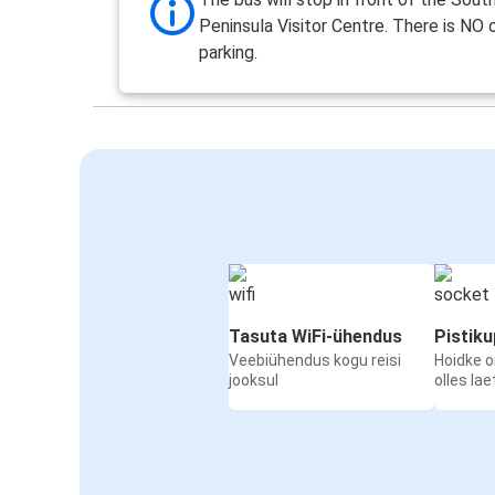
Peninsula Visitor Centre. There is NO 
parking.
Tasuta WiFi-ühendus
Pistik
Veebiühendus kogu reisi
Hoidke 
jooksul
olles la