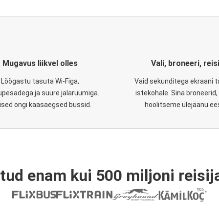
Mugavus liikvel olles
Vali, broneeri, reis
Lõõgastu tasuta Wi-Figa,
Vaid sekunditega ekraani 
upesadega ja suure jalaruumiga.
istekohale. Sina broneerid
lised ongi kaasaegsed bussid.
hoolitseme ülejäänu ee
tud enam kui 500 miljoni reisija