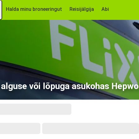
Halda minu broneeringut
Reisijälgija
Abi
 alguse või lõpuga asukohas Hepwo