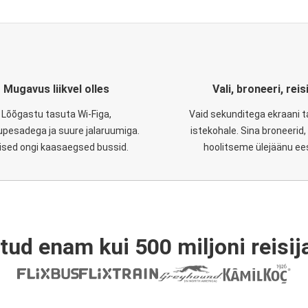
Mugavus liikvel olles
Vali, broneeri, reis
Lõõgastu tasuta Wi-Figa,
Vaid sekunditega ekraani 
upesadega ja suure jalaruumiga.
istekohale. Sina broneerid
lised ongi kaasaegsed bussid.
hoolitseme ülejäänu ee
tud enam kui 500 miljoni reisija