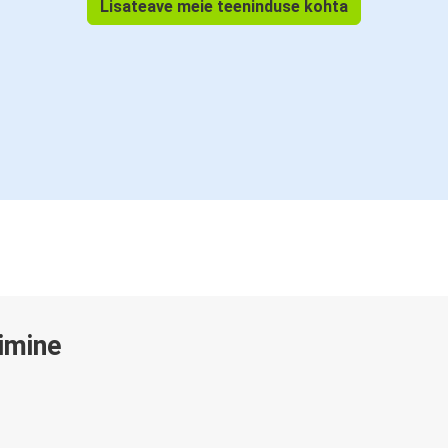
Lisateave meie teeninduse kohta
gimine