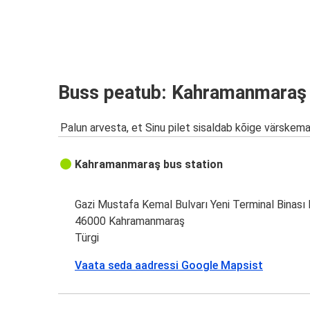
Buss peatub: Kahramanmaraş
Palun arvesta, et Sinu pilet sisaldab kõige värskem
Kahramanmaraş bus station
Gazi Mustafa Kemal Bulvarı Yeni Terminal Binası
46000 Kahramanmaraş
Türgi
Vaata seda aadressi Google Mapsist