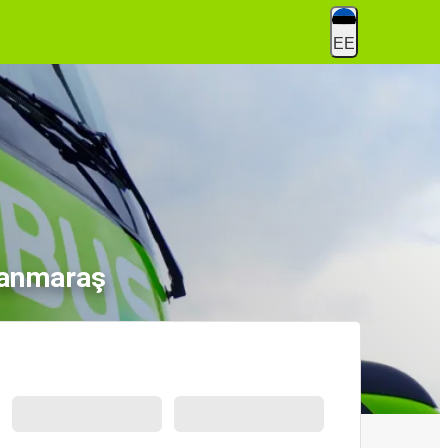
EE
manmaraş