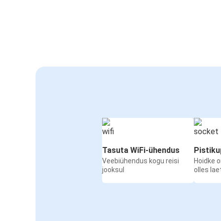
Tasuta WiFi-ühendus
Pistik
Veebiühendus kogu reisi
Hoidke 
jooksul
olles la