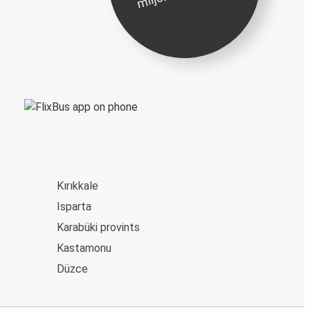
Kırıkkale
Isparta
Karabüki provints
Kastamonu
Düzce