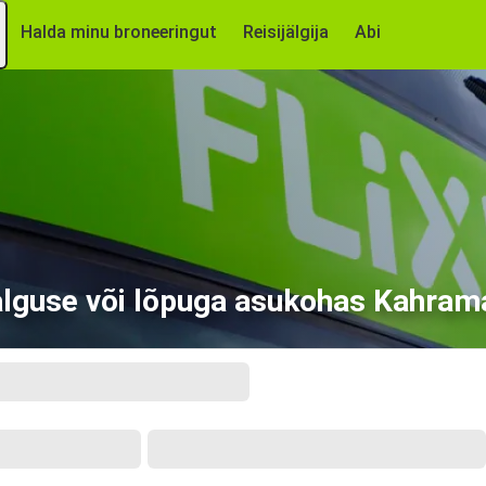
Halda minu broneeringut
Reisijälgija
Abi
alguse või lõpuga asukohas Kahra