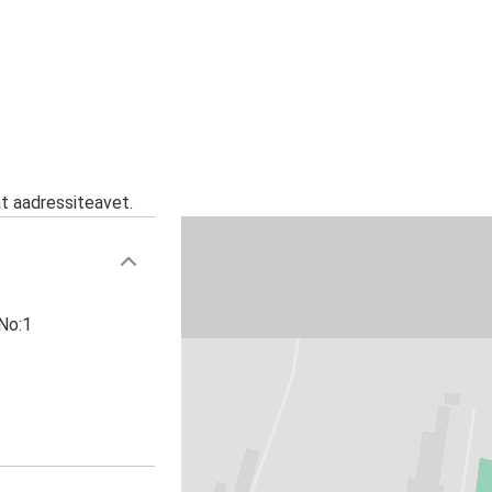
at aadressiteavet.
 No:1