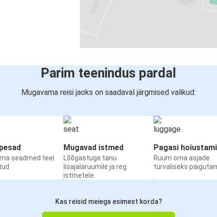
Parim teenindus pardal
Mugavama reisi jaoks on saadaval järgmised valikud:
upesad
Mugavad istmed
Pagasi hoiustam
oma seadmed teel
Lõõgastuge tänu
Ruum oma asjade
etud
lisajalaruumile ja reg.
turvaliseks paiguta
istmetele.
Kas reisid meiega esimest korda?