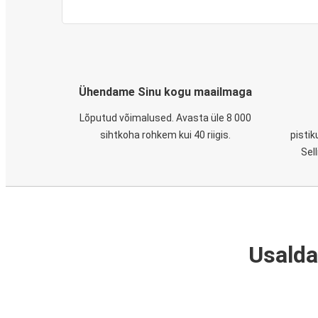
Ühendame Sinu kogu maailmaga
Lõputud võimalused. Avasta üle 8 000
sihtkoha rohkem kui 40 riigis.
pistik
Sel
Usalda