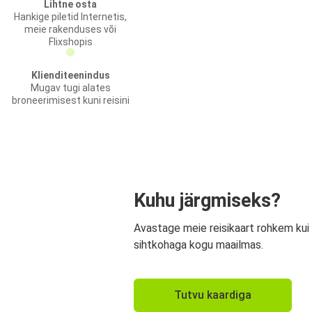
Lihtne osta
Hankige piletid Internetis,
meie rakenduses või
Flixshopis
Klienditeenindus
Mugav tugi alates
broneerimisest kuni reisini
Kuhu järgmiseks?
Avastage meie reisikaart rohkem kui
sihtkohaga kogu maailmas.
Tutvu kaardiga