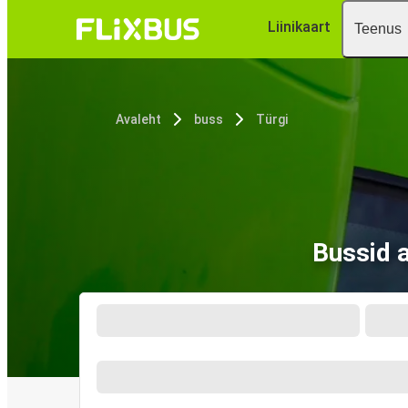
Liinikaart
Teenus
Avaleht
buss
Türgi
Bussid 