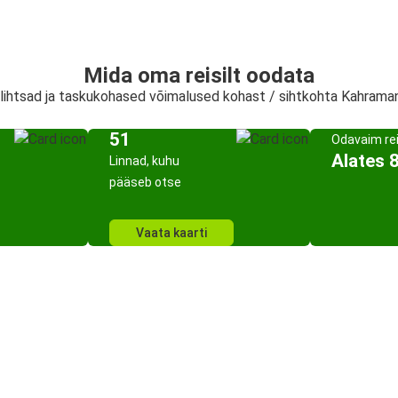
Mida oma reisilt oodata
, lihtsad ja taskukohased võimalused kohast / sihtkohta Kahram
51
Odavaim re
Alates 
Linnad, kuhu
pääseb otse
Vaata kaarti