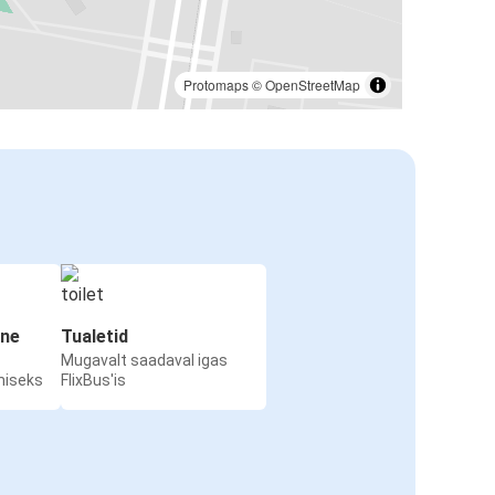
Protomaps
©
OpenStreetMap
ine
Tualetid
Mugavalt saadaval igas
miseks
FlixBus'is