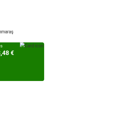
anmaraş
is
8,48 €