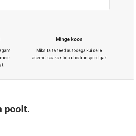
i
Minge koos
tagant
Miks täita teed autodega kui selle
, meie
asemel saaks sõita ühistranspordiga?
st.
 poolt.