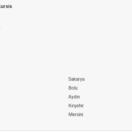
kursis
Sakarya
Bolu
Aydın
Kırşehir
Mersini