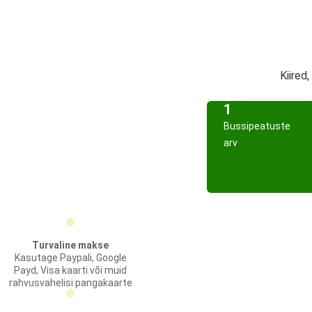
Kiired
1
Bussipeatuste
arv
Turvaline makse
Kasutage Paypali, Google
Payd, Visa kaarti või muid
rahvusvahelisi pangakaarte