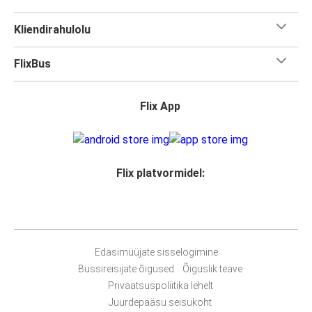
Kliendirahulolu
FlixBus
Flix App
Flix platvormidel:
Edasimüüjate sisselogimine
Bussireisijate õigused
Õiguslik teave
Privaatsuspoliitika lehelt
Juurdepääsu seisukoht