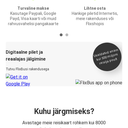
Turvaline makse
Lihtne osta
Kasutage Paypali, Google
Hankige piletid Internetis,
Payd, Visa kaarti või muid
meie rakenduses või
rahvusvahelisi pangakaarte
Flixshopis
Usaldatud ena
m
kui 500
Digitaalne pilet ja
miljoni
reaalajas jälgimine
reisija poolt
Tutvu FlixBusi rakendusega
Kuhu järgmiseks?
Avastage meie reisikaart rohkem kui 8000