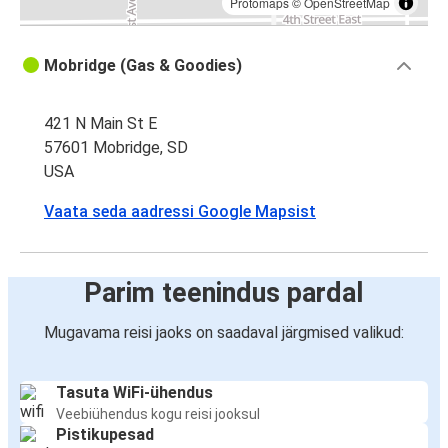
Protomaps
©
OpenStreetMap
Mobridge (Gas & Goodies)
421 N Main St E
57601 Mobridge, SD
USA
Vaata seda aadressi Google Mapsist
Parim teenindus pardal
Mugavama reisi jaoks on saadaval järgmised valikud:
Tasuta WiFi-ühendus
Veebiühendus kogu reisi jooksul
Pistikupesad