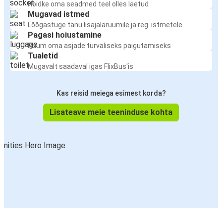
Hoidke oma seadmed teel olles laetud
Mugavad istmed
Lõõgastuge tänu lisajalaruumile ja reg. istmetele.
Pagasi hoiustamine
Ruum oma asjade turvaliseks paigutamiseks
Tualetid
Mugavalt saadaval igas FlixBus'is
Kas reisid meiega esimest korda?
Lisateave meie teeninduse kohta