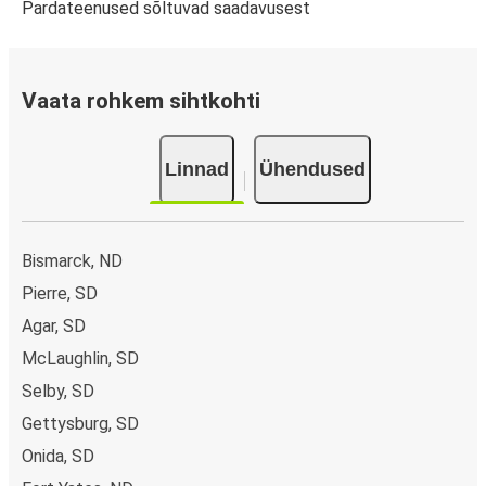
Pardateenused sõltuvad saadavusest
Vaata rohkem sihtkohti
Linnad
Ühendused
Bismarck, ND
Pierre, SD
Agar, SD
McLaughlin, SD
Selby, SD
Gettysburg, SD
Onida, SD