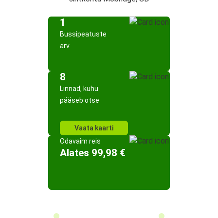
1
Bussipeatuste
arv
8
Linnad, kuhu
pääseb otse
Vaata kaarti
Odavaim reis
Alates 99,98 €