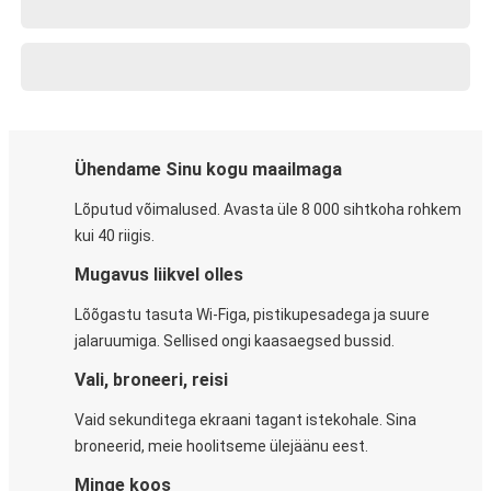
Ühendame Sinu kogu maailmaga
Lõputud võimalused. Avasta üle 8 000 sihtkoha rohkem
kui 40 riigis.
Mugavus liikvel olles
Lõõgastu tasuta Wi-Figa, pistikupesadega ja suure
jalaruumiga. Sellised ongi kaasaegsed bussid.
Vali, broneeri, reisi
Vaid sekunditega ekraani tagant istekohale. Sina
broneerid, meie hoolitseme ülejäänu eest.
Minge koos