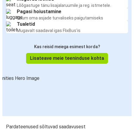
Lõõgastuge tänu lisajalaruumile ja reg. istmetele.
Pagasi hoiustamine
Ruum oma asjade turvaliseks paigutamiseks
Tualetid
Mugavalt saadaval igas FlixBus'is
Kas reisid meiega esimest korda?
Lisateave meie teeninduse kohta
Pardateenused sõltuvad saadavusest