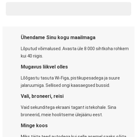
Ühendame Sinu kogu maailmaga
Lõputud võimalused. Avasta üle 8 000 sihtkoha rohkem
kui 40 riigis.
Mugavus liikvel olles
Lõõgastu tasuta Wi-Figa, pistikupesadega ja suure
jalaruumiga. Sellised ongi kaasaegsed bussid.
Vali, broneeri, reisi
Vaid sekunditega ekraani tagant istekohale. Sina
broneerid, meie hoolitseme ülejäänu eest.
Minge koos
Miks täita teed autodega kui selle asemel saaks sõita