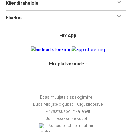
Kliendirahulolu
FlixBus
Flix App
Flix platvormidel:
Edasimüüjate sisselogimine
Bussireisijate õigused
Õiguslik teave
Privaatsuspoliitika lehelt
Juurdepääsu seisukoht
Küpsiste sätete muutmine