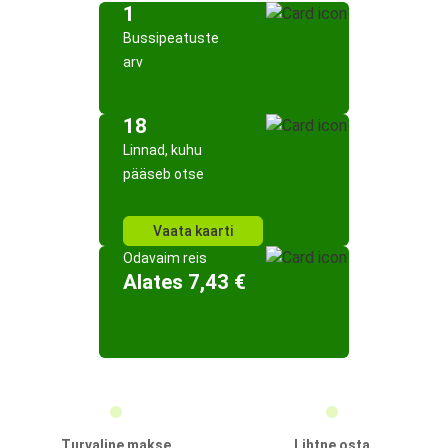
1
Bussipeatuste
arv
18
Linnad, kuhu
pääseb otse
Vaata kaarti
Odavaim reis
Alates 7,43 €
Turvaline makse
Lihtne osta