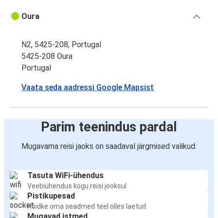
Oura
N2, 5425-208, Portugal
5425-208 Oura
Portugal
Vaata seda aadressi Google Mapsist
Parim teenindus pardal
Mugavama reisi jaoks on saadaval järgmised valikud:
Tasuta WiFi-ühendus
Veebiühendus kogu reisi jooksul
Pistikupesad
Hoidke oma seadmed teel olles laetud
Mugavad istmed