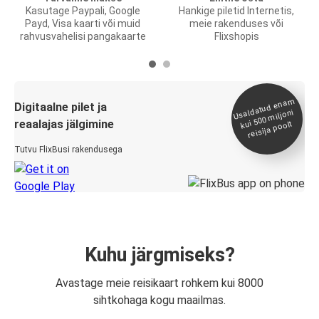
Kasutage Paypali, Google
Hankige piletid Internetis,
Payd, Visa kaarti või muid
meie rakenduses või
rahvusvahelisi pangakaarte
Flixshopis
Usaldatud ena
m
kui 500
Digitaalne pilet ja
miljoni
reaalajas jälgimine
reisija poolt
Tutvu FlixBusi rakendusega
Kuhu järgmiseks?
Avastage meie reisikaart rohkem kui 8000
sihtkohaga kogu maailmas.