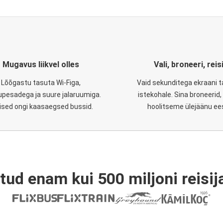
Mugavus liikvel olles
Vali, broneeri, reis
Lõõgastu tasuta Wi-Figa,
Vaid sekunditega ekraani 
upesadega ja suure jalaruumiga.
istekohale. Sina broneerid
lised ongi kaasaegsed bussid.
hoolitseme ülejäänu ee
tud enam kui 500 miljoni reisija