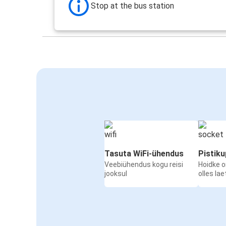
Stop at the bus station
Tasuta WiFi-ühendus
Pistik
Veebiühendus kogu reisi
Hoidke 
jooksul
olles la