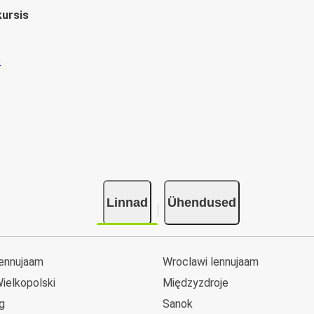
kursis
Linnad
Ühendused
lennujaam
Wroclawi lennujaam
ielkopolski
Międzyzdroje
g
Sanok