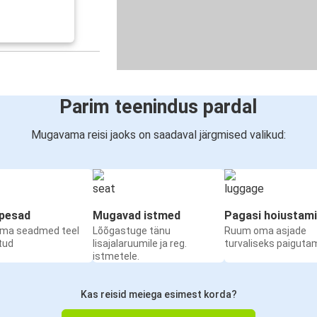
Parim teenindus pardal
Mugavama reisi jaoks on saadaval järgmised valikud:
upesad
Mugavad istmed
Pagasi hoiustam
oma seadmed teel
Lõõgastuge tänu
Ruum oma asjade
etud
lisajalaruumile ja reg.
turvaliseks paiguta
istmetele.
Kas reisid meiega esimest korda?