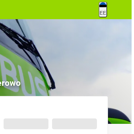
EE
ierowo