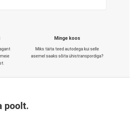
i
Minge koos
tagant
Miks täita teed autodega kui selle
, meie
asemel saaks sõita ühistranspordiga?
st.
 poolt.