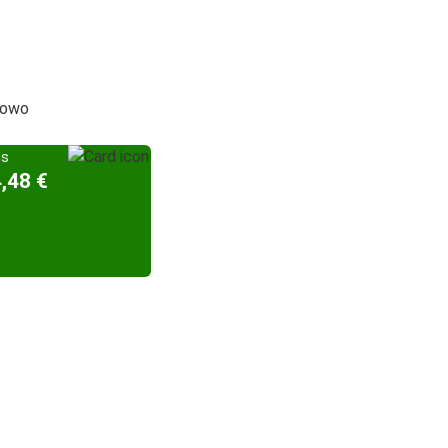
erowo
is
4,48 €