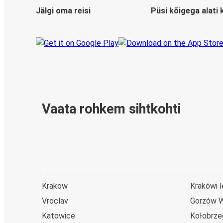
Jälgi oma reisi
Püsi kõigega alati 
Vaata rohkem sihtkohti
Krakow
Krakówi 
Vroclav
Gorzów W
Katowice
Kołobrze