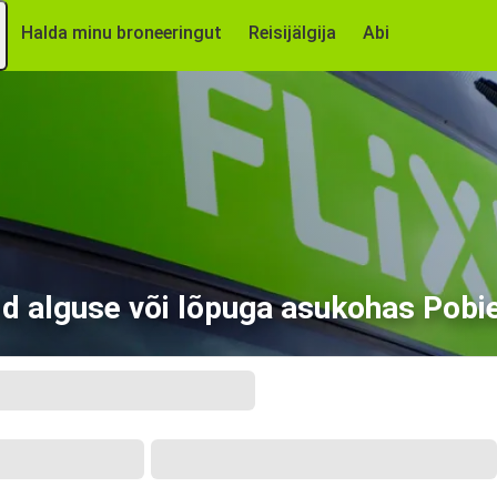
Halda minu broneeringut
Reisijälgija
Abi
d alguse või lõpuga asukohas Pob