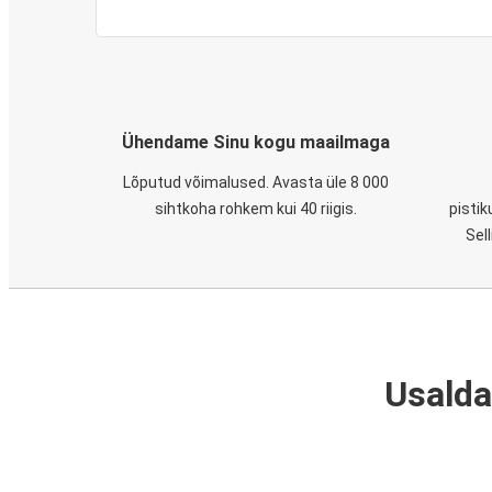
Ühendame Sinu kogu maailmaga
Lõputud võimalused. Avasta üle 8 000
sihtkoha rohkem kui 40 riigis.
pistik
Sel
Usalda