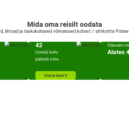
Mida oma reisilt oodata
ed, lihtsad ja taskukohased võimalused kohast / sihtkohta Pobi
42
Odavaim re
Alates 
Linnad, kuhu
pääseb otse
Vaata kaarti