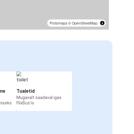
Protomaps
©
OpenStreetMap
ine
Tualetid
Mugavalt saadaval igas
miseks
FlixBus'is