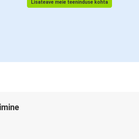
Lisateave meie teeninduse kohta
gimine