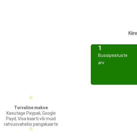
Kiir
1
Bussipeatuste
arv
Turvaline makse
Kasutage Paypali, Google
Payd, Visa kaarti või muid
rahvusvahelisi pangakaarte