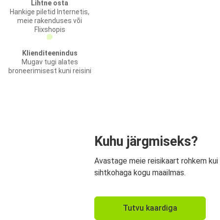
Lihtne osta
Hankige piletid Internetis,
meie rakenduses või
Flixshopis
Klienditeenindus
Mugav tugi alates
broneerimisest kuni reisini
Kuhu järgmiseks?
Avastage meie reisikaart rohkem kui
sihtkohaga kogu maailmas.
Tutvu kaardiga