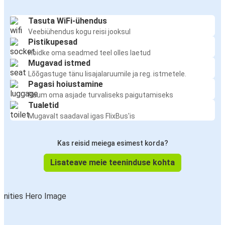
Tasuta WiFi-ühendus
Veebiühendus kogu reisi jooksul
Pistikupesad
Hoidke oma seadmed teel olles laetud
Mugavad istmed
Lõõgastuge tänu lisajalaruumile ja reg. istmetele.
Pagasi hoiustamine
Ruum oma asjade turvaliseks paigutamiseks
Tualetid
Mugavalt saadaval igas FlixBus'is
Kas reisid meiega esimest korda?
Lisateave meie teeninduse kohta