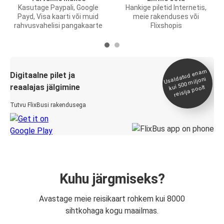
Kasutage Paypali, Google
Hankige piletid Internetis,
Payd, Visa kaarti või muid
meie rakenduses või
rahvusvahelisi pangakaarte
Flixshopis
Usaldatud ena
m
kui 500
Digitaalne pilet ja
miljoni
reaalajas jälgimine
reisija poolt
Tutvu FlixBusi rakendusega
Kuhu järgmiseks?
Avastage meie reisikaart rohkem kui 8000
sihtkohaga kogu maailmas.