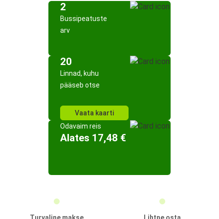
2
Bussipeatuste
arv
20
Linnad, kuhu
pääseb otse
Vaata kaarti
Odavaim reis
Alates 17,48 €
Turvaline makse
Lihtne osta