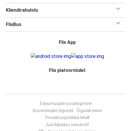
Kliendirahulolu
FlixBus
Flix App
Flix platvormidel:
Edasimüüjate sisselogimine
Bussireisijate õigused
Õiguslik teave
Privaatsuspoliitika lehelt
Juurdepääsu seisukoht