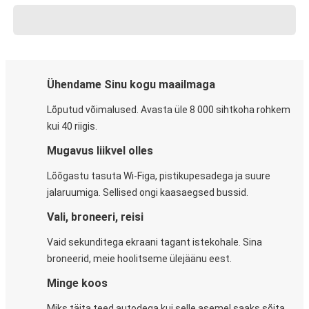
Ühendame Sinu kogu maailmaga
Lõputud võimalused. Avasta üle 8 000 sihtkoha rohkem
kui 40 riigis.
Mugavus liikvel olles
Lõõgastu tasuta Wi-Figa, pistikupesadega ja suure
jalaruumiga. Sellised ongi kaasaegsed bussid.
Vali, broneeri, reisi
Vaid sekunditega ekraani tagant istekohale. Sina
broneerid, meie hoolitseme ülejäänu eest.
Minge koos
Miks täita teed autodega kui selle asemel saaks sõita