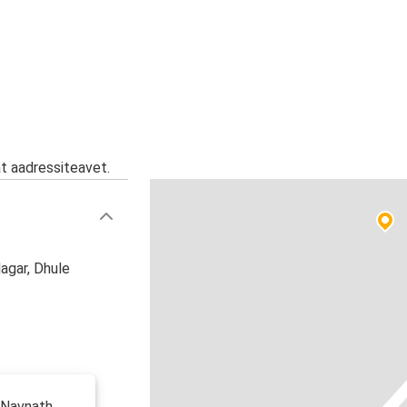
at aadressiteavet.
agar, Dhule
 Navnath