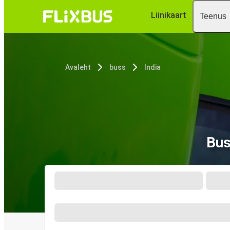
Liinikaart
Teenus
Avaleht
buss
India
Bus