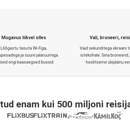
Mugavus liikvel olles
Vali, broneeri, reis
Lõõgastu tasuta Wi-Figa,
Vaid sekunditega ekraani 
upesadega ja suure jalaruumiga.
istekohale. Sina broneerid
lised ongi kaasaegsed bussid.
hoolitseme ülejäänu ee
tud enam kui 500 miljoni reisija