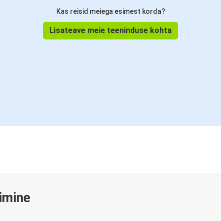
Kas reisid meiega esimest korda?
Lisateave meie teeninduse kohta
gimine