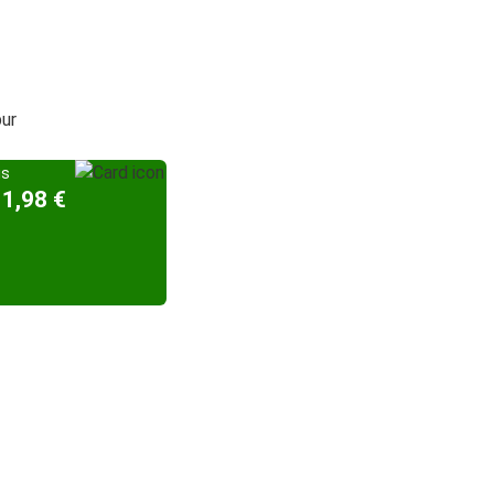
pur
is
11,98 €