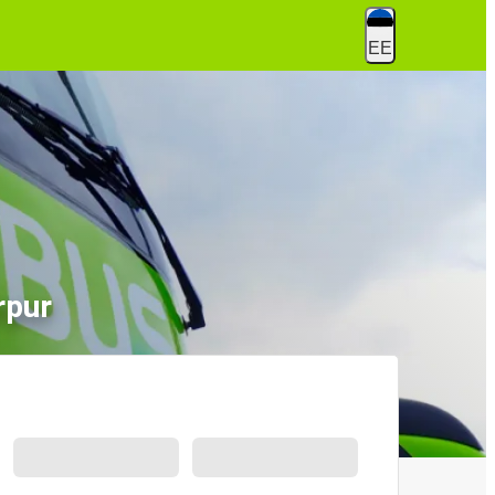
EE
rpur