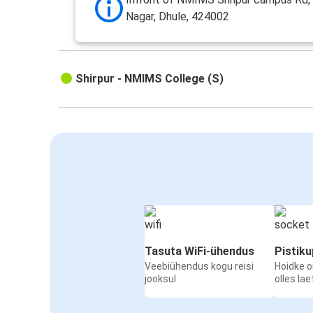
Nagar, Dhule, 424002
Shirpur - NMIMS College (S)
Tasuta WiFi-ühendus
Pistik
Veebiühendus kogu reisi
Hoidke 
jooksul
olles la