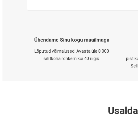
Ühendame Sinu kogu maailmaga
Lõputud võimalused. Avasta üle 8 000
sihtkoha rohkem kui 40 riigis.
pistik
Sel
Usalda