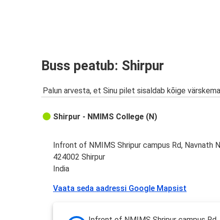
Buss peatub: Shirpur
Palun arvesta, et Sinu pilet sisaldab kõige värskem
Shirpur - NMIMS College (N)
Infront of NMIMS Shripur campus Rd, Navnath N
424002 Shirpur
India
Vaata seda aadressi Google Mapsist
Infront of NMIMS Shripur campus Rd,