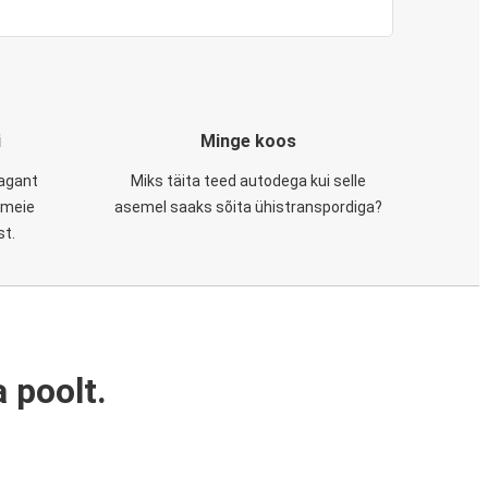
i
Minge koos
tagant
Miks täita teed autodega kui selle
, meie
asemel saaks sõita ühistranspordiga?
st.
 poolt.