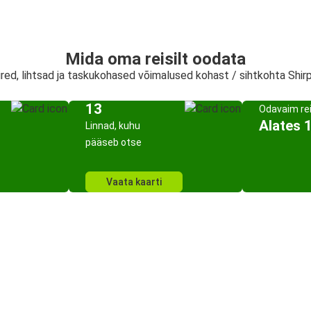
Mida oma reisilt oodata
ired, lihtsad ja taskukohased võimalused kohast / sihtkohta Shir
13
Odavaim re
Alates 
Linnad, kuhu
pääseb otse
Vaata kaarti