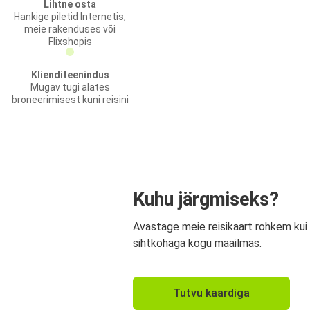
Lihtne osta
Hankige piletid Internetis,
meie rakenduses või
Flixshopis
Klienditeenindus
Mugav tugi alates
broneerimisest kuni reisini
Kuhu järgmiseks?
Avastage meie reisikaart rohkem kui
sihtkohaga kogu maailmas.
Tutvu kaardiga