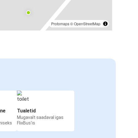
Protomaps
©
OpenStreetMap
ine
Tualetid
Mugavalt saadaval igas
miseks
FlixBus'is