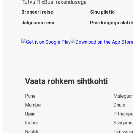
Tutvu FlixBusi rakendusega
Broneeri reise
Sinu piletid
Jälgi oma reisi
Püsi kõigega alati 
Vaata rohkem sihtkohti
Pune
Malegao
Mumbai
Dhule
Ujaiin
Pithampu
Indore
Sangamn
Nashik
Džulvania