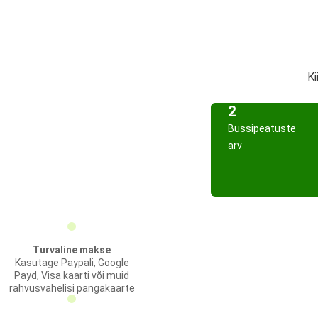
Ki
2
Bussipeatuste
arv
Turvaline makse
Kasutage Paypali, Google
Payd, Visa kaarti või muid
rahvusvahelisi pangakaarte