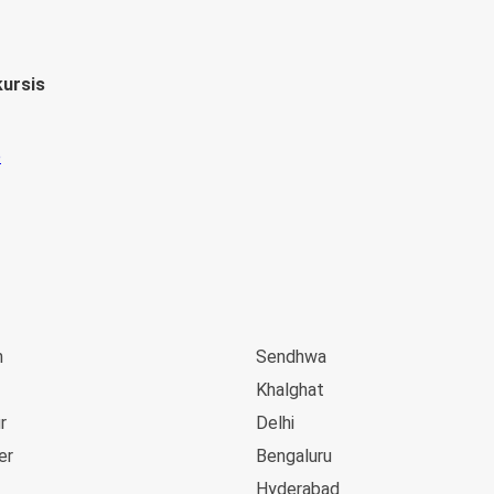
kursis
n
Sendhwa
Khalghat
r
Delhi
er
Bengaluru
Hyderabad