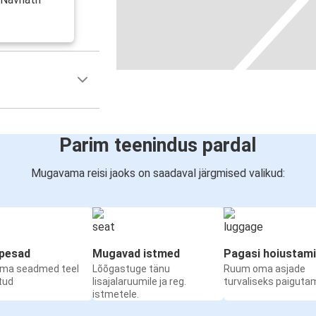
Parim teenindus pardal
Mugavama reisi jaoks on saadaval järgmised valikud:
upesad
Mugavad istmed
Pagasi hoiustam
oma seadmed teel
Lõõgastuge tänu
Ruum oma asjade
etud
lisajalaruumile ja reg.
turvaliseks paiguta
istmetele.