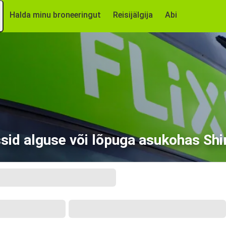
Halda minu broneeringut
Reisijälgija
Abi
sid alguse või lõpuga asukohas Shi