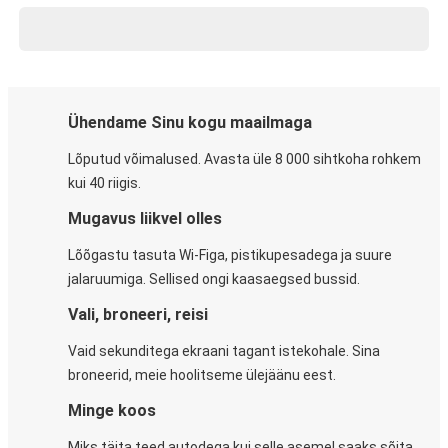
Ühendame Sinu kogu maailmaga
Lõputud võimalused. Avasta üle 8 000 sihtkoha rohkem
kui 40 riigis.
Mugavus liikvel olles
Lõõgastu tasuta Wi-Figa, pistikupesadega ja suure
jalaruumiga. Sellised ongi kaasaegsed bussid.
Vali, broneeri, reisi
Vaid sekunditega ekraani tagant istekohale. Sina
broneerid, meie hoolitseme ülejäänu eest.
Minge koos
Miks täita teed autodega kui selle asemel saaks sõita