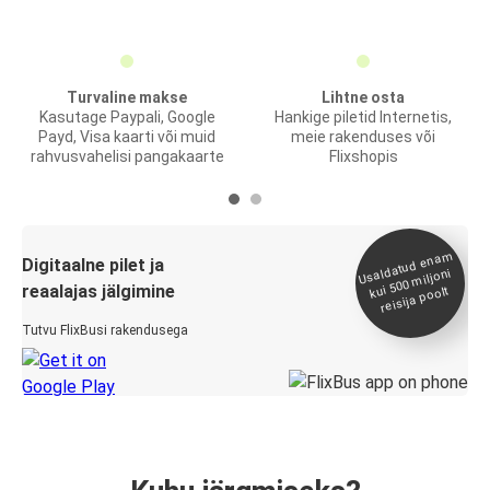
Turvaline makse
Lihtne osta
Kasutage Paypali, Google
Hankige piletid Internetis,
Payd, Visa kaarti või muid
meie rakenduses või
rahvusvahelisi pangakaarte
Flixshopis
Usaldatud ena
m
kui 500
Digitaalne pilet ja
miljoni
reaalajas jälgimine
reisija poolt
Tutvu FlixBusi rakendusega