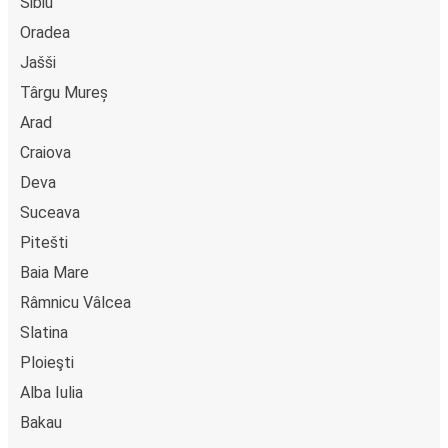
Sibiu
Oradea
Jašši
Târgu Mureș
Arad
Craiova
Deva
Suceava
Pitešti
Baia Mare
Râmnicu Vâlcea
Slatina
Ploieşti
Alba Iulia
Bakau