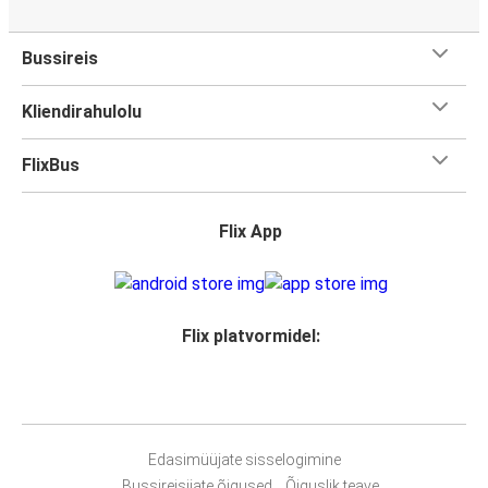
Bussireis
Kliendirahulolu
FlixBus
Flix App
Flix platvormidel:
Edasimüüjate sisselogimine
Bussireisijate õigused
Õiguslik teave