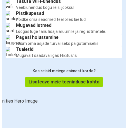
Tasuta WiFi-ühendus
Veebiühendus kogu reisi jooksul
Pistikupesad
Hoidke oma seadmed teel olles laetud
Mugavad istmed
Lõõgastuge tänu lisajalaruumile ja reg. istmetele.
Pagasi hoiustamine
Ruum oma asjade turvaliseks paigutamiseks
Tualetid
Mugavalt saadaval igas FlixBus'is
Kas reisid meiega esimest korda?
Lisateave meie teeninduse kohta