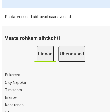
Pardateenused sõltuvad saadavusest
Vaata rohkem sihtkohti
Linnad
Ühendused
Bukarest
Cluj-Napoka
Timișoara
Brašov
Konstanca