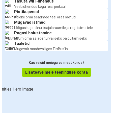
Tasuta WiFi-ühendus
Veebiühendus kogu reisi jooksul
Pistikupesad
Hoidke oma seadmed teel olles laetud
Mugavad istmed
Lõõgastuge tänu lisajalaruumile ja reg. istmetele.
Pagasi hoiustamine
Ruum oma asjade turvaliseks paigutamiseks
Tualetid
Mugavalt saadaval igas FlixBus'is
Kas reisid meiega esimest korda?
Lisateave meie teeninduse kohta