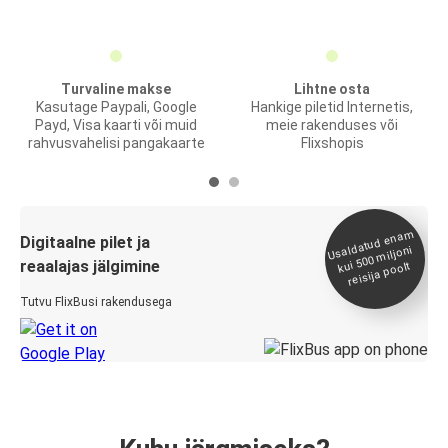
Turvaline makse
Lihtne osta
Kasutage Paypali, Google
Hankige piletid Internetis,
Payd, Visa kaarti või muid
meie rakenduses või
rahvusvahelisi pangakaarte
Flixshopis
Usaldatud ena
m
kui 500
Digitaalne pilet ja
miljoni
reaalajas jälgimine
reisija poolt
Tutvu FlixBusi rakendusega