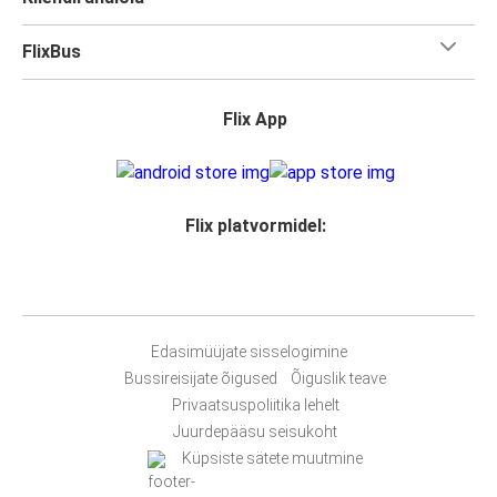
FlixBus
Flix App
Flix platvormidel:
Edasimüüjate sisselogimine
Bussireisijate õigused
Õiguslik teave
Privaatsuspoliitika lehelt
Juurdepääsu seisukoht
Küpsiste sätete muutmine