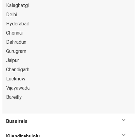
Kalaghatgi
Delhi
Hyderabad
Chennai
Dehradun
Gurugram
Jaipur
Chandigarh
Lucknow
Vijayawada
Bareilly
Bussireis
Kliendirahulolu