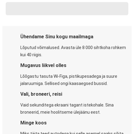
Ühendame Sinu kogu maailmaga
Lõputud võimalused. Avasta üle 8 000 sihtkoha rohkem
kui 40 riigis.
Mugavus liikvel olles
Lõõgastu tasuta Wi-Figa, pistikupesadega ja suure
jalaruumiga. Sellised ongi kaasaegsed bussid.
Vali, broneeri, reisi
Vaid sekunditega ekraani tagant istekohale. Sina
broneerid, meie hoolitseme ülejäänu eest.
Minge koos
Miks täita teed autodega kui selle asemel saaks sõita