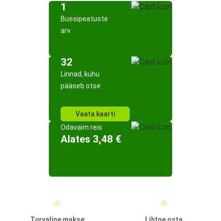
1
Bussipeatuste
arv
32
Linnad, kuhu
pääseb otse
Vaata kaarti
Odavaim reis
Alates 3,48 €
Turvaline makse
Lihtne osta