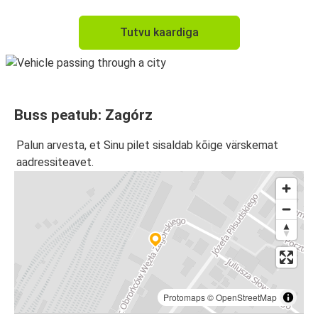
Tutvu kaardiga
Buss peatub: Zagórz
Palun arvesta, et Sinu pilet sisaldab kõige värskemat
aadressiteavet.
Protomaps
©
OpenStreetMap