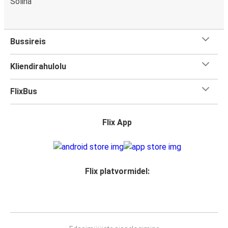
Solina
Bussireis
Kliendirahulolu
FlixBus
Flix App
Flix platvormidel: