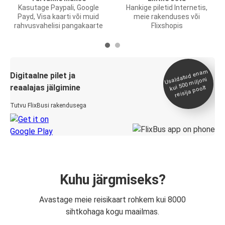
Kasutage Paypali, Google
Hankige piletid Internetis,
Payd, Visa kaarti või muid
meie rakenduses või
rahvusvahelisi pangakaarte
Flixshopis
Usaldatud ena
m
kui 500
Digitaalne pilet ja
miljoni
reaalajas jälgimine
reisija poolt
Tutvu FlixBusi rakendusega
Kuhu järgmiseks?
Avastage meie reisikaart rohkem kui 8000
sihtkohaga kogu maailmas.