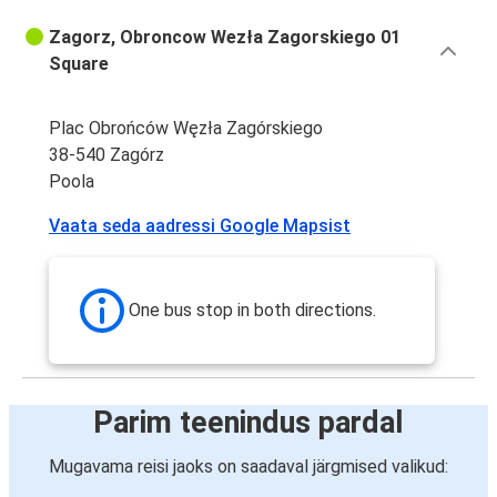
Zagorz, Obroncow Wezła Zagorskiego 01
Square
Plac Obrońców Węzła Zagórskiego
38-540 Zagórz
Poola
Vaata seda aadressi Google Mapsist
One bus stop in both directions.
Parim teenindus pardal
Mugavama reisi jaoks on saadaval järgmised valikud: