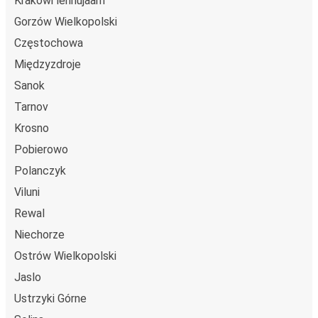
Krakówi lennujaam
Gorzów Wielkopolski
Częstochowa
Międzyzdroje
Sanok
Tarnov
Krosno
Pobierowo
Polanczyk
Viluni
Rewal
Niechorze
Ostrów Wielkopolski
Jaslo
Ustrzyki Górne