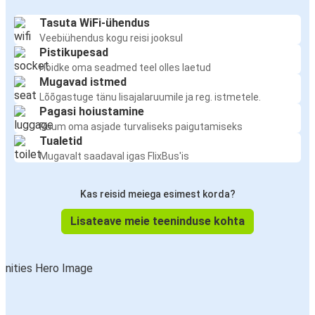
Tasuta WiFi-ühendus
Veebiühendus kogu reisi jooksul
Pistikupesad
Hoidke oma seadmed teel olles laetud
Mugavad istmed
Lõõgastuge tänu lisajalaruumile ja reg. istmetele.
Pagasi hoiustamine
Ruum oma asjade turvaliseks paigutamiseks
Tualetid
Mugavalt saadaval igas FlixBus'is
Kas reisid meiega esimest korda?
Lisateave meie teeninduse kohta