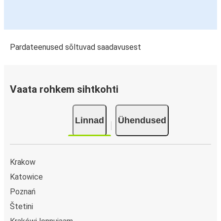
Pardateenused sõltuvad saadavusest
Vaata rohkem sihtkohti
Linnad
Ühendused
Krakow
Katowice
Poznań
Štetini