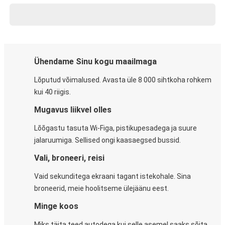
Ühendame Sinu kogu maailmaga
Lõputud võimalused. Avasta üle 8 000 sihtkoha rohkem
kui 40 riigis.
Mugavus liikvel olles
Lõõgastu tasuta Wi-Figa, pistikupesadega ja suure
jalaruumiga. Sellised ongi kaasaegsed bussid.
Vali, broneeri, reisi
Vaid sekunditega ekraani tagant istekohale. Sina
broneerid, meie hoolitseme ülejäänu eest.
Minge koos
Miks täita teed autodega kui selle asemel saaks sõita