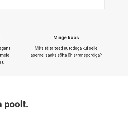
i
Minge koos
tagant
Miks täita teed autodega kui selle
, meie
asemel saaks sõita ühistranspordiga?
st.
 poolt.