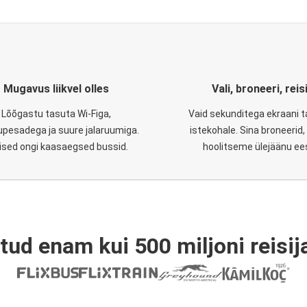
Mugavus liikvel olles
Vali, broneeri, reis
Lõõgastu tasuta Wi-Figa,
Vaid sekunditega ekraani 
upesadega ja suure jalaruumiga.
istekohale. Sina broneerid
lised ongi kaasaegsed bussid.
hoolitseme ülejäänu ee
tud enam kui 500 miljoni reisija