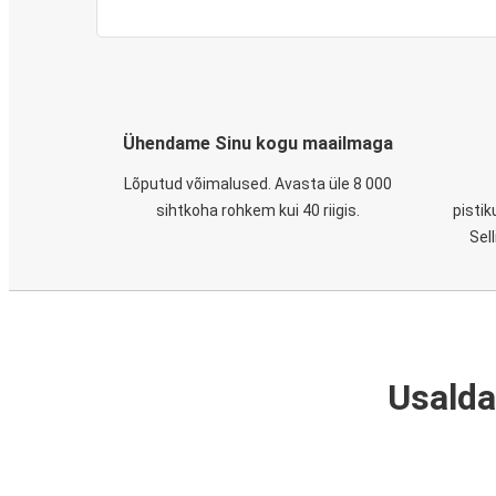
Ühendame Sinu kogu maailmaga
Lõputud võimalused. Avasta üle 8 000
sihtkoha rohkem kui 40 riigis.
pistik
Sel
Usalda