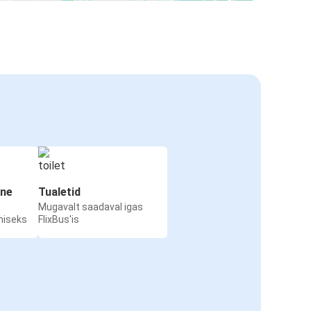
ine
Tualetid
Mugavalt saadaval igas
miseks
FlixBus'is