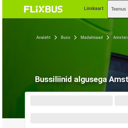
Liinikaart
Teenus
Avaleht
Buss
Madalmaad
Amster
Bussiliinid algusega Ams