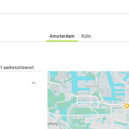
Amsterdam
Köln
at aadressiteavet.