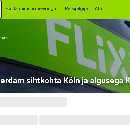
Halda minu broneeringut
Reisijälgija
Abi
dam
terdam sihtkohta Köln ja algusega