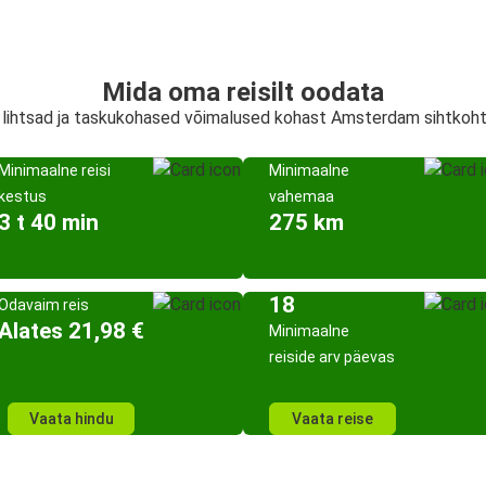
Mida oma reisilt oodata
, lihtsad ja taskukohased võimalused kohast Amsterdam sihtkoh
Minimaalne reisi
Minimaalne
kestus
vahemaa
3 t 40 min
275 km
18
Odavaim reis
Alates 21,98 €
Minimaalne
reiside arv päevas
Vaata hindu
Vaata reise