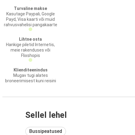
Turvaline makse
Kasutage Paypali, Google
Payd, Visa kaarti või muid
rahvusvahelisi pangakaarte
Lihtne osta
Hankige piletid Internetis,
meie rakenduses või
Flixshopis
Klienditeenindus
Mugav tugi alates
broneerimisest kuni reisini
Sellel lehel
Bussipeatused