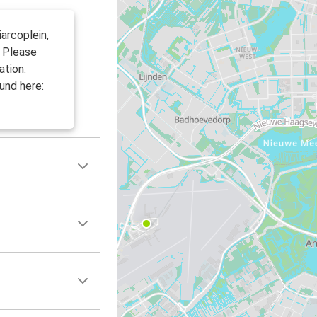
arcoplein,
. Please
ation.
und here: