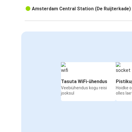
Amsterdam Central Station (De Ruijterkade)
Tasuta WiFi-ühendus
Pistik
Veebiühendus kogu reisi
Hoidke 
jooksul
olles la