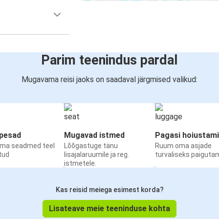
Parim teenindus pardal
Mugavama reisi jaoks on saadaval järgmised valikud:
upesad
Mugavad istmed
Pagasi hoiustam
oma seadmed teel
Lõõgastuge tänu
Ruum oma asjade
etud
lisajalaruumile ja reg.
turvaliseks paiguta
istmetele.
Kas reisid meiega esimest korda?
Lisateave meie teeninduse kohta