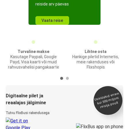
reiside arv päevas
Vaata reise
Turvaline makse
Lihtne osta
Kasutage Paypali, Google
Hankige piletid Internetis,
Payd, Visa kaarti või muid
meie rakenduses või
rahvusvahelisi pangakaarte
Flixshopis
Usaldatud ena
m
kui 500
Digitaalne pilet ja
miljoni
reaalajas jälgimine
reisija poolt
Tutvu FlixBusi rakendusega