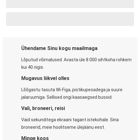
Ühendame Sinu kogu maailmaga
Lõputud võimalused. Avasta üle 8 000 sihtkoha rohkem
kui 40 riigis.
Mugavus liikvel olles
Lõõgastu tasuta Wi-Figa, pistikupesadega ja suure
jalaruumiga. Sellised ongi kaasaegsed bussid.
Vali, broneeri, reisi
Vaid sekunditega ekraani tagant istekohale. Sina
broneerid, meie hoolitseme ülejäänu eest.
Minge koos