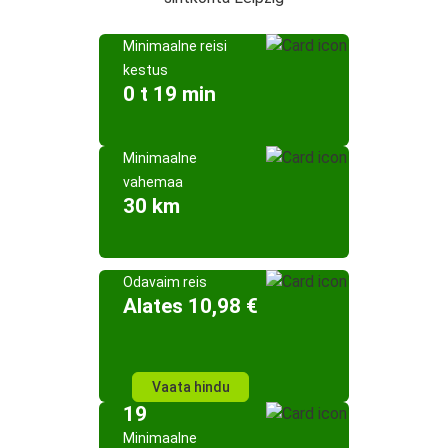
Minimaalne reisi
kestus
0 t 19 min
Minimaalne
vahemaa
30 km
Odavaim reis
Alates 10,98 €
Vaata hindu
19
Minimaalne