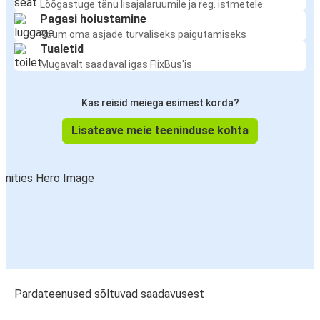
Lõõgastuge tänu lisajalaruumile ja reg. istmetele.
Pagasi hoiustamine
Ruum oma asjade turvaliseks paigutamiseks
Tualetid
Mugavalt saadaval igas FlixBus'is
Kas reisid meiega esimest korda?
Lisateave meie teeninduse kohta
Pardateenused sõltuvad saadavusest