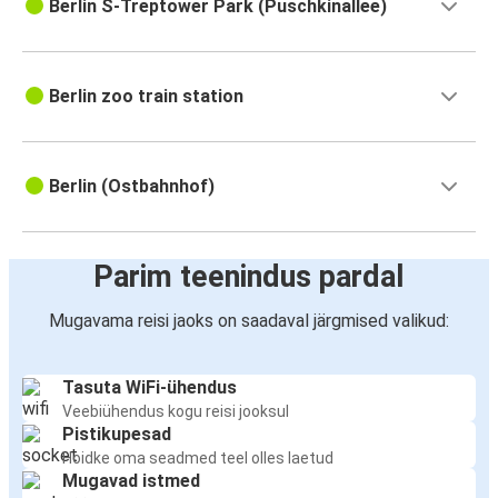
Berlin S-Treptower Park (Puschkinallee)
Berlin zoo train station
Berlin (Ostbahnhof)
Parim teenindus pardal
Mugavama reisi jaoks on saadaval järgmised valikud:
Tasuta WiFi-ühendus
Veebiühendus kogu reisi jooksul
Pistikupesad
Hoidke oma seadmed teel olles laetud
Mugavad istmed