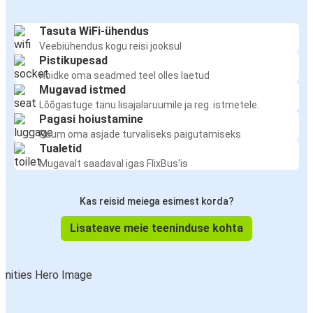
Tasuta WiFi-ühendus
Veebiühendus kogu reisi jooksul
Pistikupesad
Hoidke oma seadmed teel olles laetud
Mugavad istmed
Lõõgastuge tänu lisajalaruumile ja reg. istmetele.
Pagasi hoiustamine
Ruum oma asjade turvaliseks paigutamiseks
Tualetid
Mugavalt saadaval igas FlixBus'is
Kas reisid meiega esimest korda?
Lisateave meie teeninduse kohta