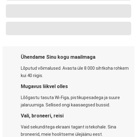
Ühendame Sinu kogu maailmaga
Lõputud võimalused. Avasta üle 8 000 sihtkoha rohkem
kui 40 riigis.
Mugavus liikvel olles
Lõõgastu tasuta Wi-Figa, pistikupesadega ja suure
jalaruumiga. Sellised ongi kaasaegsed bussid.
Vali, broneeri, reisi
Vaid sekunditega ekraani tagant istekohale. Sina
broneerid, meie hoolitseme ülejäänu eest.