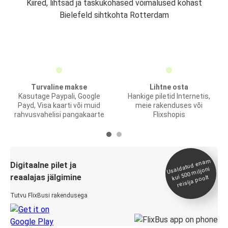
Kiired, lihtsad ja taskukohased võimalused kohast
Bielefeld sihtkohta Rotterdam
Turvaline makse
Lihtne osta
Kasutage Paypali, Google
Hankige piletid Internetis,
Payd, Visa kaarti või muid
meie rakenduses või
rahvusvahelisi pangakaarte
Flixshopis
Usaldatud ena
m
kui 500
Digitaalne pilet ja
miljoni
reaalajas jälgimine
reisija poolt
Tutvu FlixBusi rakendusega