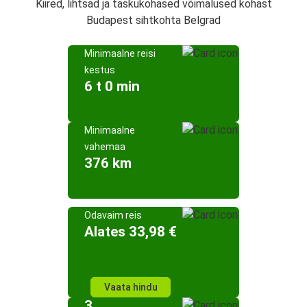
Kiired, lihtsad ja taskukohased võimalused kohast
Budapest sihtkohta Belgrad
Minimaalne reisi
kestus
6 t 0 min
Minimaalne
vahemaa
376 km
Odavaim reis
Alates 33,98 €
Vaata hindu
3