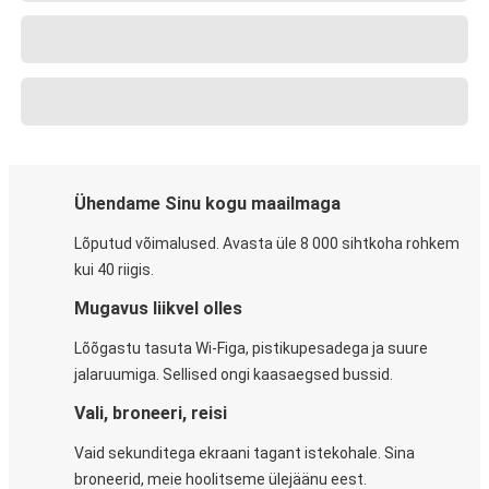
Ühendame Sinu kogu maailmaga
Lõputud võimalused. Avasta üle 8 000 sihtkoha rohkem
kui 40 riigis.
Mugavus liikvel olles
Lõõgastu tasuta Wi-Figa, pistikupesadega ja suure
jalaruumiga. Sellised ongi kaasaegsed bussid.
Vali, broneeri, reisi
Vaid sekunditega ekraani tagant istekohale. Sina
broneerid, meie hoolitseme ülejäänu eest.