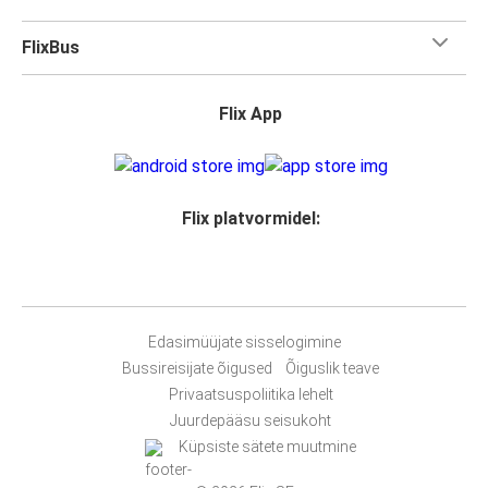
FlixBus
Flix App
Flix platvormidel:
Edasimüüjate sisselogimine
Bussireisijate õigused
Õiguslik teave
Privaatsuspoliitika lehelt
Juurdepääsu seisukoht
Küpsiste sätete muutmine