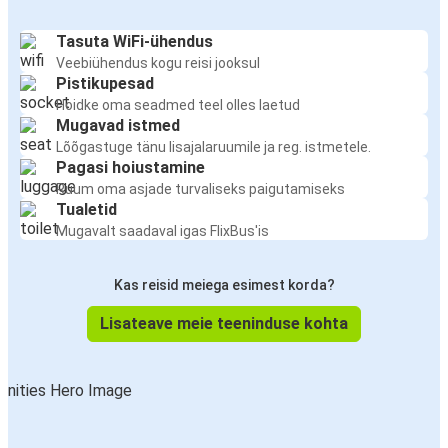
Tasuta WiFi-ühendus
Veebiühendus kogu reisi jooksul
Pistikupesad
Hoidke oma seadmed teel olles laetud
Mugavad istmed
Lõõgastuge tänu lisajalaruumile ja reg. istmetele.
Pagasi hoiustamine
Ruum oma asjade turvaliseks paigutamiseks
Tualetid
Mugavalt saadaval igas FlixBus'is
Kas reisid meiega esimest korda?
Lisateave meie teeninduse kohta