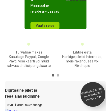
Minimaalne
reiside arv päevas
Vaata reise
Turvaline makse
Lihtne osta
Kasutage Paypali, Google
Hankige piletid Internetis,
Payd, Visa kaarti või muid
meie rakenduses või
rahvusvahelisi pangakaarte
Flixshopis
Usaldatud ena
m
kui 500
Digitaalne pilet ja
miljoni
reaalajas jälgimine
reisija poolt
Tutvu FlixBusi rakendusega