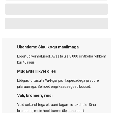
Ühendame Sinu kogu maailmaga
Lõputud võimalused. Avasta üle 8 000 sihtkoha rohkem
kui 40 riigis.
Mugavus liikvel olles
Lõõgastu tasuta Wi-Figa, pistikupesadega ja suure
jalaruumiga. Sellised ongi kaasaegsed bussid.
Vali, broneeri, reisi
Vaid sekunditega ekraani tagant istekohale. Sina
broneerid, meie hoolitseme ülejäänu eest.