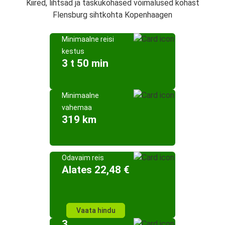
Kiired, lihtsad ja taskukohased võimalused kohast
Flensburg sihtkohta Kopenhaagen
Minimaalne reisi
kestus
3 t 50 min
Minimaalne
vahemaa
319 km
Odavaim reis
Alates 22,48 €
Vaata hindu
3