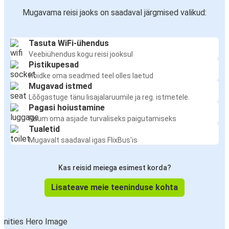
Mugavama reisi jaoks on saadaval järgmised valikud:
Tasuta WiFi-ühendus
Veebiühendus kogu reisi jooksul
Pistikupesad
Hoidke oma seadmed teel olles laetud
Mugavad istmed
Lõõgastuge tänu lisajalaruumile ja reg. istmetele.
Pagasi hoiustamine
Ruum oma asjade turvaliseks paigutamiseks
Tualetid
Mugavalt saadaval igas FlixBus'is
Kas reisid meiega esimest korda?
Lisateave meie teeninduse kohta