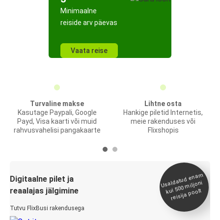
Minimaalne
reiside arv päevas
Vaata reise
Turvaline makse
Lihtne osta
Kasutage Paypali, Google
Hankige piletid Internetis,
Payd, Visa kaarti või muid
meie rakenduses või
rahvusvahelisi pangakaarte
Flixshopis
Usaldatud ena
m
kui 500
Digitaalne pilet ja
miljoni
reaalajas jälgimine
reisija poolt
Tutvu FlixBusi rakendusega