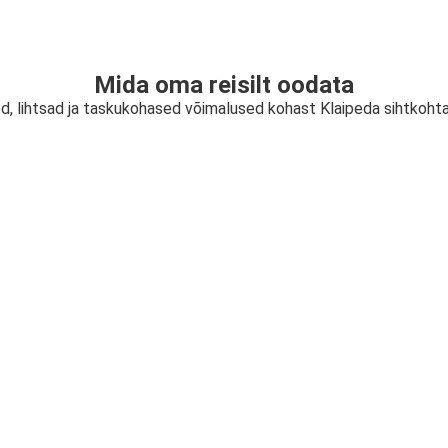
Mida oma reisilt oodata
ed, lihtsad ja taskukohased võimalused kohast Klaipeda sihtkohta