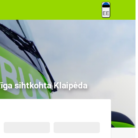
EE
Rīga sihtkohta Klaipėda