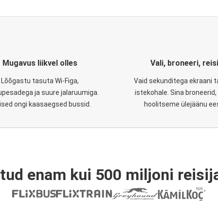
Mugavus liikvel olles
Vali, broneeri, reis
Lõõgastu tasuta Wi-Figa,
Vaid sekunditega ekraani 
upesadega ja suure jalaruumiga.
istekohale. Sina broneerid
lised ongi kaasaegsed bussid.
hoolitseme ülejäänu ee
tud enam kui 500 miljoni reisija