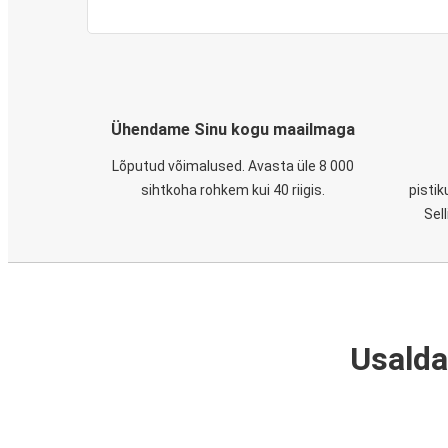
Ühendame Sinu kogu maailmaga
Lõputud võimalused. Avasta üle 8 000
sihtkoha rohkem kui 40 riigis.
pistik
Sel
Usalda