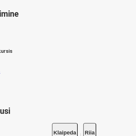
gimine
kursis
usi
Klaipeda
Riia