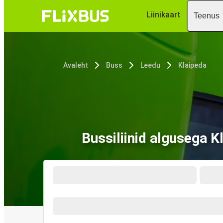
Liinikaart
Teenus
Avaleht
Buss
Leedu
Klaipeda
Bussiliinid algusega K