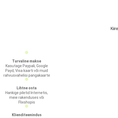
Kiir
Turvaline makse
Kasutage Paypali, Google
Payd, Visa kaarti või muid
rahvusvahelisi pangakaarte
Lihtne osta
Hankige piletid Internetis,
meie rakenduses või
Flixshopis
Klienditeenindus