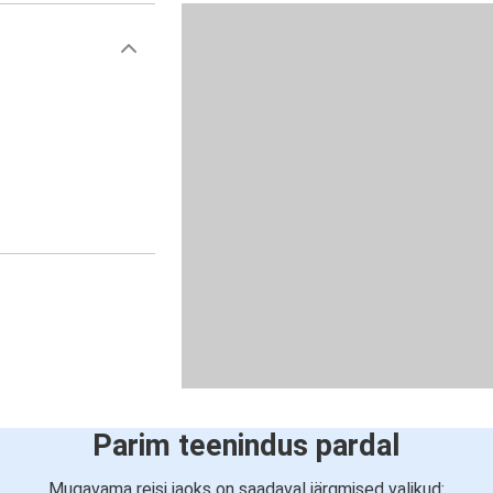
Parim teenindus pardal
Mugavama reisi jaoks on saadaval järgmised valikud: