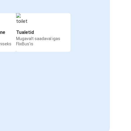
ine
Tualetid
Mugavalt saadaval igas
miseks
FlixBus'is