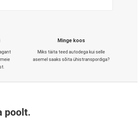
i
Minge koos
tagant
Miks täita teed autodega kui selle
, meie
asemel saaks sõita ühistranspordiga?
st.
 poolt.