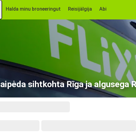
Halda minu broneeringut
Reisijälgija
Abi
laipėda sihtkohta Rīga ja algusega 