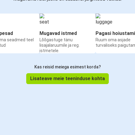
upesad
Mugavad istmed
Pagasi hoiustam
oma seadmed teel
Lõõgastuge tänu
Ruum oma asjade
etud
lisajalaruumile ja reg.
turvaliseks paiguta
istmetele.
Kas reisid meiega esimest korda?
Lisateave meie teeninduse kohta