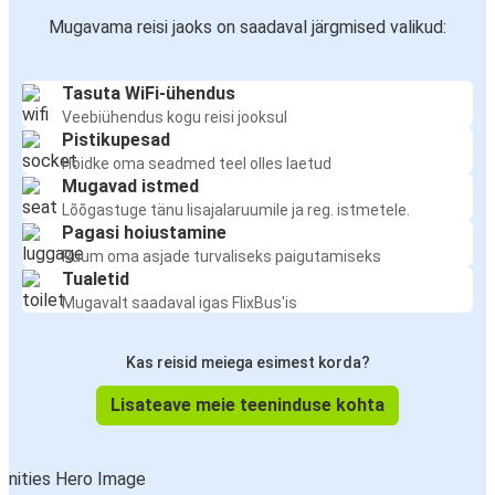
Mugavama reisi jaoks on saadaval järgmised valikud:
Tasuta WiFi-ühendus
Veebiühendus kogu reisi jooksul
Pistikupesad
Hoidke oma seadmed teel olles laetud
Mugavad istmed
Lõõgastuge tänu lisajalaruumile ja reg. istmetele.
Pagasi hoiustamine
Ruum oma asjade turvaliseks paigutamiseks
Tualetid
Mugavalt saadaval igas FlixBus'is
Kas reisid meiega esimest korda?
Lisateave meie teeninduse kohta