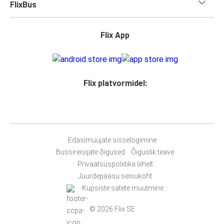
FlixBus
Flix App
Flix platvormidel:
Edasimüüjate sisselogimine
Bussireisijate õigused
Õiguslik teave
Privaatsuspoliitika lehelt
Juurdepääsu seisukoht
Küpsiste sätete muutmine
© 2026 Flix SE