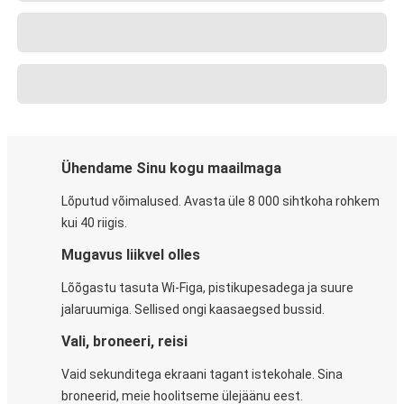
Ühendame Sinu kogu maailmaga
Lõputud võimalused. Avasta üle 8 000 sihtkoha rohkem
kui 40 riigis.
Mugavus liikvel olles
Lõõgastu tasuta Wi-Figa, pistikupesadega ja suure
jalaruumiga. Sellised ongi kaasaegsed bussid.
Vali, broneeri, reisi
Vaid sekunditega ekraani tagant istekohale. Sina
broneerid, meie hoolitseme ülejäänu eest.