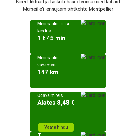
Kiired, lihtsad ja taskukohased võimalused kohast
Marseille'i lennujaam sihtkohta Montpellier
Minimaalne reisi
kestus
1 t 45 min
Minimaalne
vahemaa
147 km
Odavaim reis
Alates 8,48 €
Vaata hindu
7