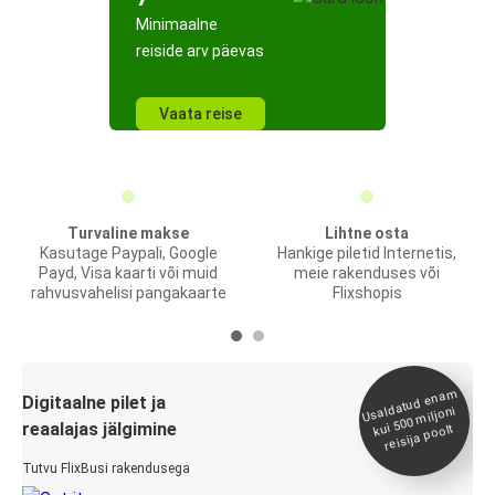
Minimaalne
reiside arv päevas
Vaata reise
Turvaline makse
Lihtne osta
Kasutage Paypali, Google
Hankige piletid Internetis,
Payd, Visa kaarti või muid
meie rakenduses või
rahvusvahelisi pangakaarte
Flixshopis
Usaldatud ena
m
kui 500
Digitaalne pilet ja
miljoni
reaalajas jälgimine
reisija poolt
Tutvu FlixBusi rakendusega