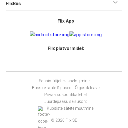
FlixBus
Flix App
Flix platvormidel:
Edasimüüjate sisselogimine
Bussireisijate õigused
Õiguslik teave
Privaatsuspoliitika lehelt
Juurdepääsu seisukoht
Küpsiste sätete muutmine
© 2026 Flix SE