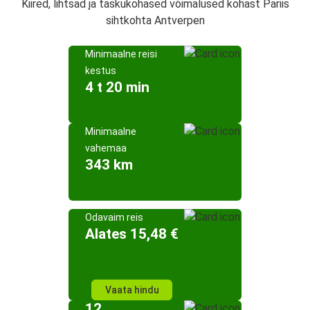
Kiired, lihtsad ja taskukohased võimalused kohast Pariis
sihtkohta Antverpen
Minimaalne reisi
kestus
4 t 20 min
Minimaalne
vahemaa
343 km
Odavaim reis
Alates 15,48 €
Vaata hindu
12