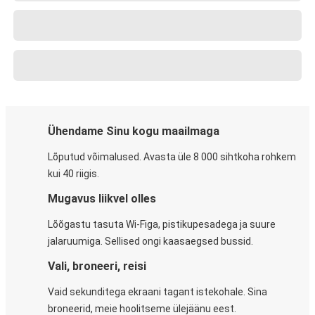
Ühendame Sinu kogu maailmaga
Lõputud võimalused. Avasta üle 8 000 sihtkoha rohkem
kui 40 riigis.
Mugavus liikvel olles
Lõõgastu tasuta Wi-Figa, pistikupesadega ja suure
jalaruumiga. Sellised ongi kaasaegsed bussid.
Vali, broneeri, reisi
Vaid sekunditega ekraani tagant istekohale. Sina
broneerid, meie hoolitseme ülejäänu eest.