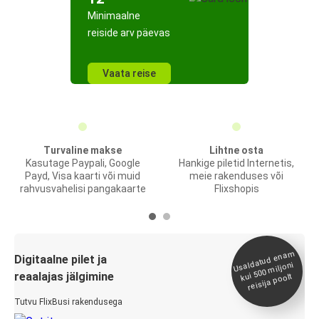
Minimaalne
reiside arv päevas
Vaata reise
Turvaline makse
Lihtne osta
Kasutage Paypali, Google
Hankige piletid Internetis,
Payd, Visa kaarti või muid
meie rakenduses või
rahvusvahelisi pangakaarte
Flixshopis
Usaldatud ena
m
kui 500
Digitaalne pilet ja
miljoni
reaalajas jälgimine
reisija poolt
Tutvu FlixBusi rakendusega