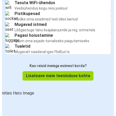
Tasuta WiFi-ühendus
Veebiühendus kogu reisi jooksul
Pistikupesad
Hoidke oma seadmed teel olles laetud
Mugavad istmed
Lõõgastuge tänu lisajalaruumile ja reg. istmetele.
Pagasi hoiustamine
Ruum oma asjade turvaliseks paigutamiseks
Tualetid
Mugavalt saadaval igas FlixBus'is
Kas reisid meiega esimest korda?
Lisateave meie teeninduse kohta