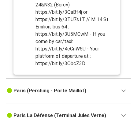
24&N32 (Bercy)
https://bit.ly/3QaBf4j or
https://bit.ly/3TU7s1T // M 14 St
Emilion, bus 64 :
https://bit.ly/3U5MCwM - If you
come by car/taxi:
https://bit.ly/4cCnW5U - Your
platform of departure at :
https://bit.ly/3ObcZ3D
Paris (Pershing - Porte Maillot)
Paris La Défense (Terminal Jules Verne)