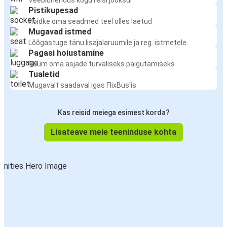
Veebiühendus kogu reisi jooksul
Pistikupesad
Hoidke oma seadmed teel olles laetud
Mugavad istmed
Lõõgastuge tänu lisajalaruumile ja reg. istmetele.
Pagasi hoiustamine
Ruum oma asjade turvaliseks paigutamiseks
Tualetid
Mugavalt saadaval igas FlixBus'is
Kas reisid meiega esimest korda?
Lisateave meie teeninduse kohta