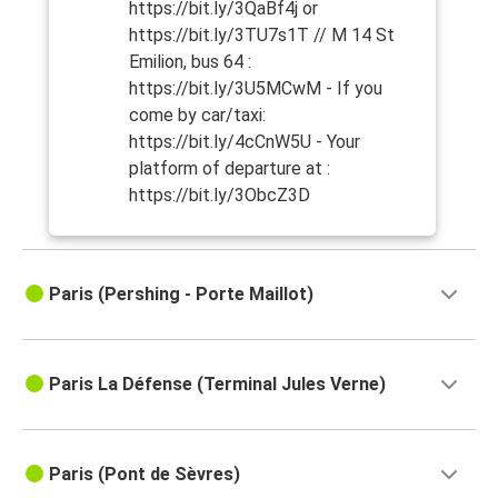
https://bit.ly/3QaBf4j or
https://bit.ly/3TU7s1T // M 14 St
Emilion, bus 64 :
https://bit.ly/3U5MCwM - If you
come by car/taxi:
https://bit.ly/4cCnW5U - Your
platform of departure at :
https://bit.ly/3ObcZ3D
Paris (Pershing - Porte Maillot)
Paris La Défense (Terminal Jules Verne)
Paris (Pont de Sèvres)