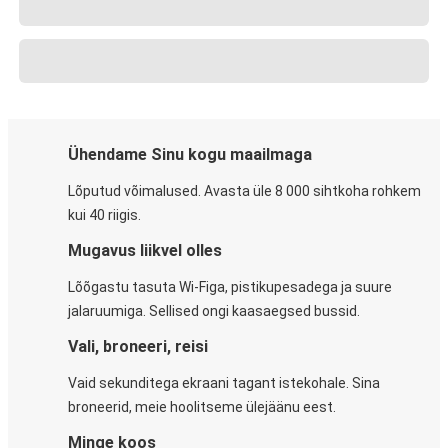
Ühendame Sinu kogu maailmaga
Lõputud võimalused. Avasta üle 8 000 sihtkoha rohkem
kui 40 riigis.
Mugavus liikvel olles
Lõõgastu tasuta Wi-Figa, pistikupesadega ja suure
jalaruumiga. Sellised ongi kaasaegsed bussid.
Vali, broneeri, reisi
Vaid sekunditega ekraani tagant istekohale. Sina
broneerid, meie hoolitseme ülejäänu eest.
Minge koos