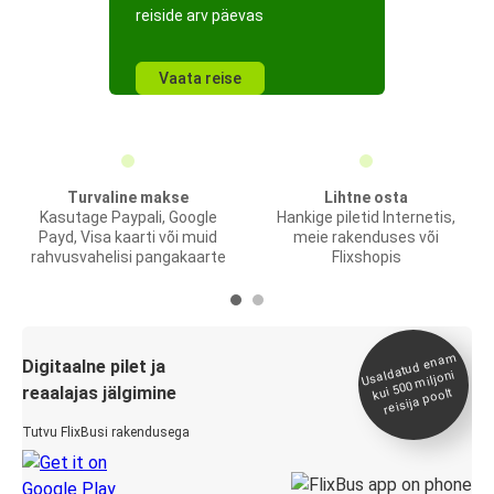
reiside arv päevas
Vaata reise
Turvaline makse
Lihtne osta
Kasutage Paypali, Google
Hankige piletid Internetis,
Payd, Visa kaarti või muid
meie rakenduses või
rahvusvahelisi pangakaarte
Flixshopis
Usaldatud ena
m
kui 500
Digitaalne pilet ja
miljoni
reaalajas jälgimine
reisija poolt
Tutvu FlixBusi rakendusega