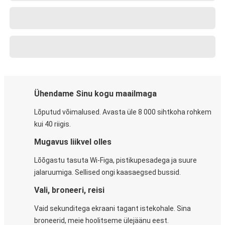
Ühendame Sinu kogu maailmaga
Lõputud võimalused. Avasta üle 8 000 sihtkoha rohkem
kui 40 riigis.
Mugavus liikvel olles
Lõõgastu tasuta Wi-Figa, pistikupesadega ja suure
jalaruumiga. Sellised ongi kaasaegsed bussid.
Vali, broneeri, reisi
Vaid sekunditega ekraani tagant istekohale. Sina
broneerid, meie hoolitseme ülejäänu eest.