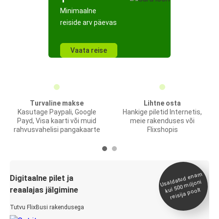
Minimaalne
reiside arv päevas
Vaata reise
Turvaline makse
Lihtne osta
Kasutage Paypali, Google
Hankige piletid Internetis,
Payd, Visa kaarti või muid
meie rakenduses või
rahvusvahelisi pangakaarte
Flixshopis
Usaldatud ena
m
kui 500
Digitaalne pilet ja
miljoni
reaalajas jälgimine
reisija poolt
Tutvu FlixBusi rakendusega