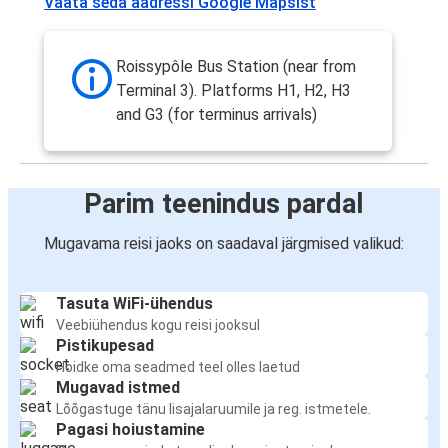
Vaata seda aadressi Google Mapsist
Roissypôle Bus Station (near from
Terminal 3). Platforms H1, H2, H3
and G3 (for terminus arrivals)
Parim teenindus pardal
Mugavama reisi jaoks on saadaval järgmised valikud:
Tasuta WiFi-ühendus
Veebiühendus kogu reisi jooksul
Pistikupesad
Hoidke oma seadmed teel olles laetud
Mugavad istmed
Lõõgastuge tänu lisajalaruumile ja reg. istmetele.
Pagasi hoiustamine