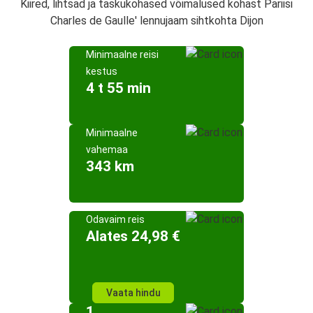
Kiired, lihtsad ja taskukohased võimalused kohast Pariisi
Charles de Gaulle' lennujaam sihtkohta Dijon
Minimaalne reisi
kestus
4 t 55 min
Minimaalne
vahemaa
343 km
Odavaim reis
Alates 24,98 €
Vaata hindu
1