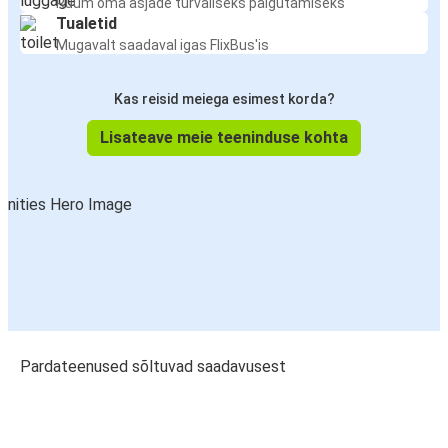
Ruum oma asjade turvaliseks paigutamiseks
Tualetid
Mugavalt saadaval igas FlixBus'is
Kas reisid meiega esimest korda?
Lisateave meie teeninduse kohta
Pardateenused sõltuvad saadavusest