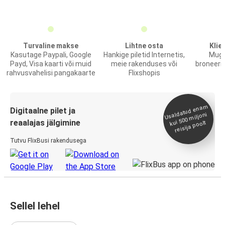
Turvaline makse
Lihtne osta
Klie
Kasutage Paypali, Google
Hankige piletid Internetis,
Muga
Payd, Visa kaarti või muid
meie rakenduses või
broneerim
rahvusvahelisi pangakaarte
Flixshopis
Usaldatud ena
m
kui 500
Digitaalne pilet ja
miljoni
reaalajas jälgimine
reisija poolt
Tutvu FlixBusi rakendusega
Sellel lehel