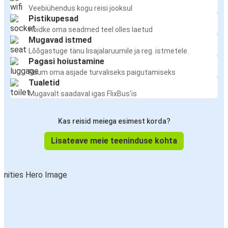
Veebiühendus kogu reisi jooksul
Pistikupesad
Hoidke oma seadmed teel olles laetud
Mugavad istmed
Lõõgastuge tänu lisajalaruumile ja reg. istmetele.
Pagasi hoiustamine
Ruum oma asjade turvaliseks paigutamiseks
Tualetid
Mugavalt saadaval igas FlixBus'is
Kas reisid meiega esimest korda?
Lisateave meie teeninduse kohta