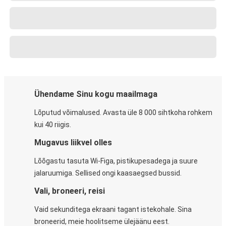
Ühendame Sinu kogu maailmaga
Lõputud võimalused. Avasta üle 8 000 sihtkoha rohkem
kui 40 riigis.
Mugavus liikvel olles
Lõõgastu tasuta Wi-Figa, pistikupesadega ja suure
jalaruumiga. Sellised ongi kaasaegsed bussid.
Vali, broneeri, reisi
Vaid sekunditega ekraani tagant istekohale. Sina
broneerid, meie hoolitseme ülejäänu eest.