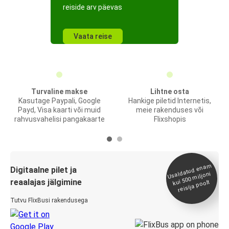
reiside arv päevas
Vaata reise
Turvaline makse
Lihtne osta
Kasutage Paypali, Google
Hankige piletid Internetis,
Payd, Visa kaarti või muid
meie rakenduses või
rahvusvahelisi pangakaarte
Flixshopis
Usaldatud ena
m
kui 500
Digitaalne pilet ja
miljoni
reaalajas jälgimine
reisija poolt
Tutvu FlixBusi rakendusega