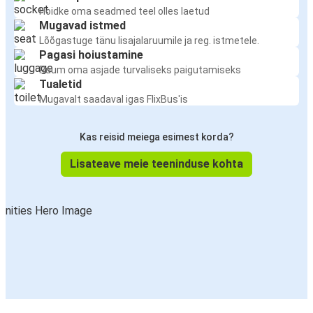
Hoidke oma seadmed teel olles laetud
Mugavad istmed
Lõõgastuge tänu lisajalaruumile ja reg. istmetele.
Pagasi hoiustamine
Ruum oma asjade turvaliseks paigutamiseks
Tualetid
Mugavalt saadaval igas FlixBus'is
Kas reisid meiega esimest korda?
Lisateave meie teeninduse kohta