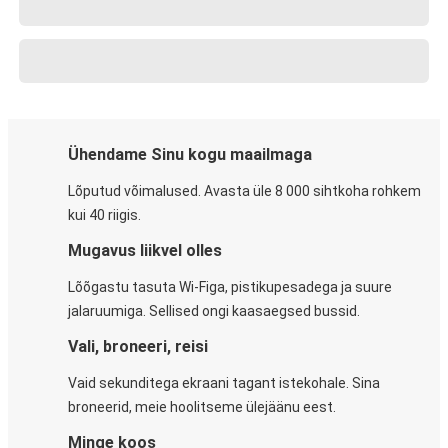
Ühendame Sinu kogu maailmaga
Lõputud võimalused. Avasta üle 8 000 sihtkoha rohkem
kui 40 riigis.
Mugavus liikvel olles
Lõõgastu tasuta Wi-Figa, pistikupesadega ja suure
jalaruumiga. Sellised ongi kaasaegsed bussid.
Vali, broneeri, reisi
Vaid sekunditega ekraani tagant istekohale. Sina
broneerid, meie hoolitseme ülejäänu eest.
Minge koos