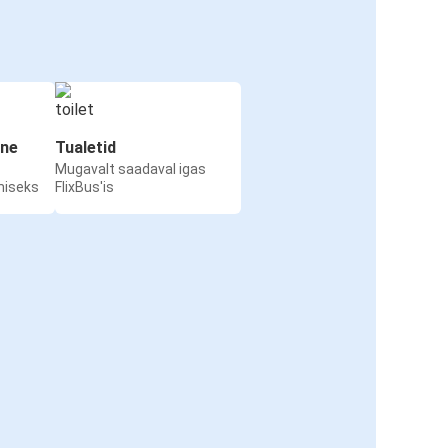
ine
Tualetid
Mugavalt saadaval igas
miseks
FlixBus'is