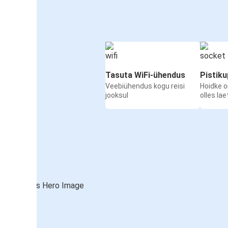
Tasuta WiFi-ühendus
Pistik
Veebiühendus kogu reisi
Hoidke 
jooksul
olles la