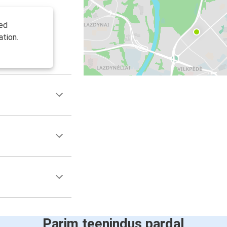
led
ation.
Parim teenindus pardal