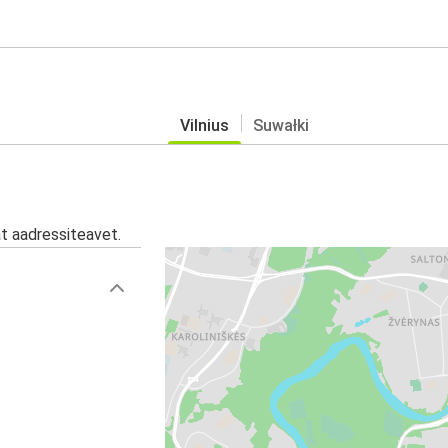
Vilnius
Suwałki
at aadressiteavet.