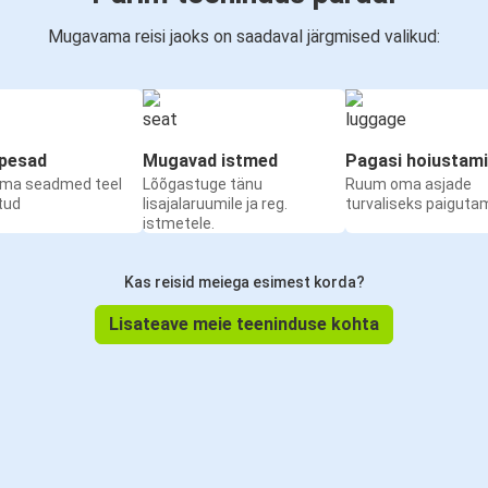
Mugavama reisi jaoks on saadaval järgmised valikud:
upesad
Mugavad istmed
Pagasi hoiustam
oma seadmed teel
Lõõgastuge tänu
Ruum oma asjade
etud
lisajalaruumile ja reg.
turvaliseks paiguta
istmetele.
Kas reisid meiega esimest korda?
Lisateave meie teeninduse kohta