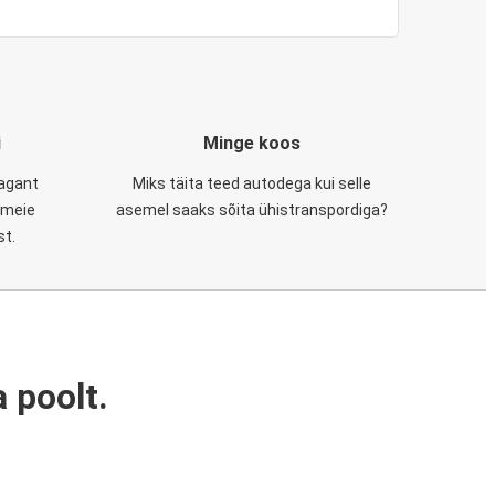
i
Minge koos
tagant
Miks täita teed autodega kui selle
, meie
asemel saaks sõita ühistranspordiga?
st.
 poolt.