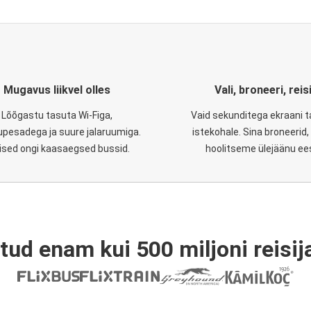
Mugavus liikvel olles
Vali, broneeri, reis
Lõõgastu tasuta Wi-Figa,
Vaid sekunditega ekraani 
upesadega ja suure jalaruumiga.
istekohale. Sina broneerid
lised ongi kaasaegsed bussid.
hoolitseme ülejäänu ee
tud enam kui 500 miljoni reisija