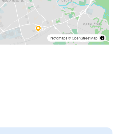
Protomaps
©
OpenStreetMap