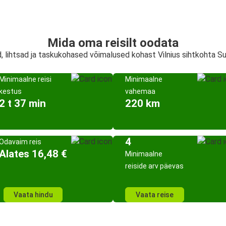
Mida oma reisilt oodata
d, lihtsad ja taskukohased võimalused kohast Vilnius sihtkohta S
Minimaalne reisi
Minimaalne
kestus
vahemaa
2 t 37 min
220 km
4
Odavaim reis
Alates 16,48 €
Minimaalne
reiside arv päevas
Vaata hindu
Vaata reise