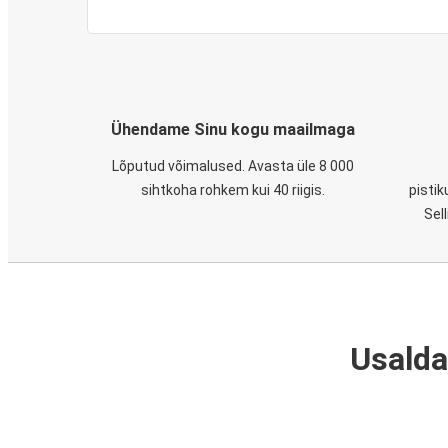
Ühendame Sinu kogu maailmaga
Lõputud võimalused. Avasta üle 8 000
sihtkoha rohkem kui 40 riigis.
pistik
Sel
Usalda