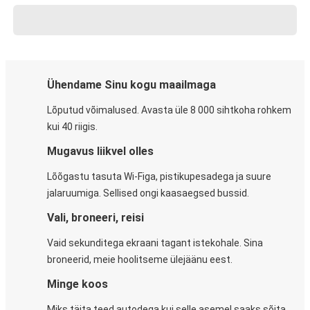
Ühendame Sinu kogu maailmaga
Lõputud võimalused. Avasta üle 8 000 sihtkoha rohkem
kui 40 riigis.
Mugavus liikvel olles
Lõõgastu tasuta Wi-Figa, pistikupesadega ja suure
jalaruumiga. Sellised ongi kaasaegsed bussid.
Vali, broneeri, reisi
Vaid sekunditega ekraani tagant istekohale. Sina
broneerid, meie hoolitseme ülejäänu eest.
Minge koos
Miks täita teed autodega kui selle asemel saaks sõita