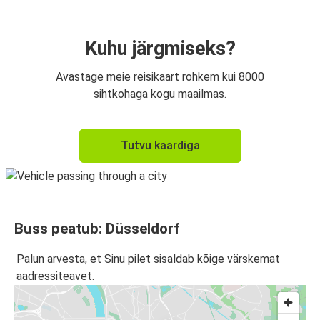
Brüssel
Düsseldorf
Kuhu järgmiseks?
Düsseldorf
Avastage meie reisikaart rohkem kui 8000
Rōrmond
sihtkohaga kogu maailmas.
Düsseldorf
Tutvu kaardiga
Eindhoven
Rōrmond
Düsseldorf
Buss peatub: Düsseldorf
Düsseldorf
Antverpen
Palun arvesta, et Sinu pilet sisaldab kõige värskemat
aadressiteavet.
Antverpen
Düsseldorf