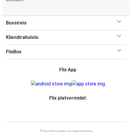
Bussireis
Kliendirahulolu
FlixBus
Flix App
Flix platvormidel:
Edasimüüjate sisselogimine