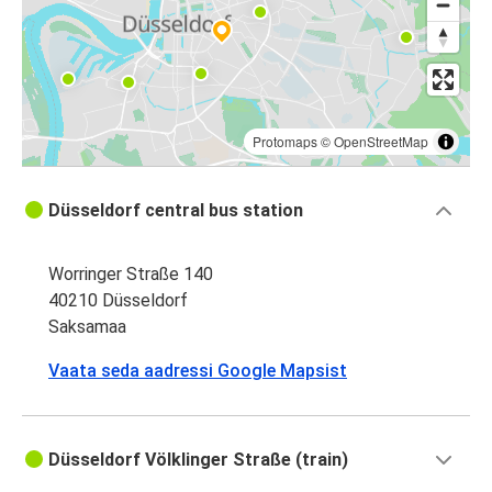
Köln
Düsseldorf
Eindhoven
Düsseldorf
Protomaps
©
OpenStreetMap
Düsseldorf
Düsseldorf central bus station
Köln
Worringer Straße 140
Düsseldorf
40210 Düsseldorf
Haag
Saksamaa
Haag
Vaata seda aadressi Google Mapsist
Düsseldorf
Maastricht
Düsseldorf Völklinger Straße (train)
Düsseldorf