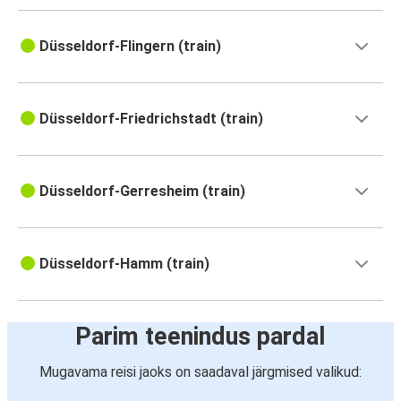
Düsseldorf
Maastricht
Düsseldorf-Flingern (train)
Düsseldorf
Frankfurt Lennujaam
Düsseldorf-Friedrichstadt (train)
Frankfurt Lennujaam
Düsseldorf
Düsseldorf-Gerresheim (train)
Düsseldorf
Breda
Düsseldorf-Hamm (train)
Breda
Düsseldorf
Parim teenindus pardal
Baden-Baden
Mugavama reisi jaoks on saadaval järgmised valikud:
Düsseldorf