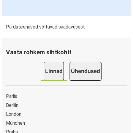
Pardateenused sõltuvad saadavusest
Vaata rohkem sihtkohti
Linnad
Ühendused
Pariis
Berliin
London
München
Praha