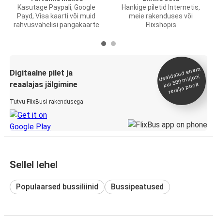
Kasutage Paypali, Google
Hankige piletid Internetis,
Payd, Visa kaarti või muid
meie rakenduses või
rahvusvahelisi pangakaarte
Flixshopis
Usaldatud ena
m
kui 500
Digitaalne pilet ja
miljoni
reaalajas jälgimine
reisija poolt
Tutvu FlixBusi rakendusega
Sellel lehel
Populaarsed bussiliinid
Bussipeatused