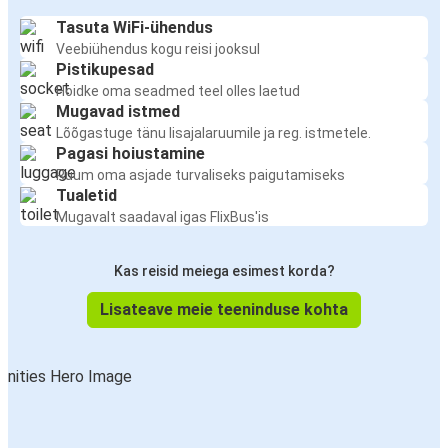
Nantes
Tasuta WiFi-ühendus
Düsseldorf
Veebiühendus kogu reisi jooksul
Pistikupesad
Hoidke oma seadmed teel olles laetud
Düsseldorf
Mugavad istmed
Baden-Baden
Lõõgastuge tänu lisajalaruumile ja reg. istmetele.
Pagasi hoiustamine
Düsseldorf
Ruum oma asjade turvaliseks paigutamiseks
Tallinn
Tualetid
Mugavalt saadaval igas FlixBus'is
Düsseldorf
Nantes
Kas reisid meiega esimest korda?
Lisateave meie teeninduse kohta
Tallinn
Düsseldorf