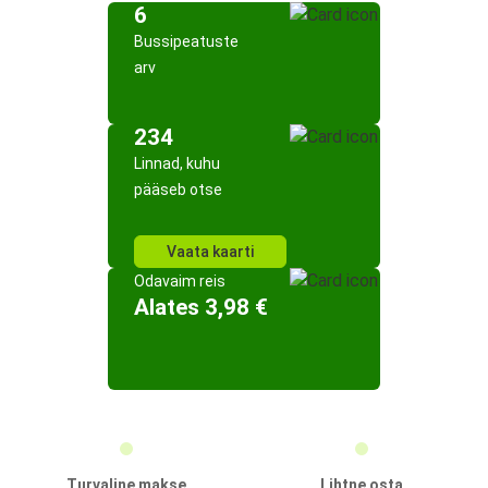
6
Bussipeatuste
arv
234
Linnad, kuhu
pääseb otse
Vaata kaarti
Odavaim reis
Alates 3,98 €
Turvaline makse
Lihtne osta