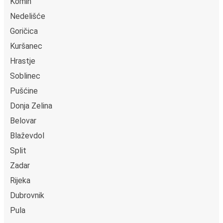
Komin
Nedelišće
Goričica
Kuršanec
Hrastje
Soblinec
Pušćine
Donja Zelina
Belovar
Blaževdol
Split
Zadar
Rijeka
Dubrovnik
Pula