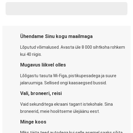
Ühendame Sinu kogu maailmaga
Lõputud võimalused. Avasta üle 8 000 sihtkoha rohkem
kui 40 riigis.
Mugavus liikvel olles
Lõõgastu tasuta Wi-Figa, pistikupesadega ja suure
jalaruumiga. Sellised ongi kaasaegsed bussid.
Vali, broneeri, reisi
Vaid sekunditega ekraani tagant istekohale. Sina
broneerid, meie hoolitseme ülejäänu eest.
Minge koos
Miks täita teed autodega kui selle asemel saaks sõita