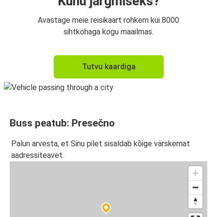
Kuhu järgmiseks?
Avastage meie reisikaart rohkem kui 8000
sihtkohaga kogu maailmas.
Tutvu kaardiga
Buss peatub: Presečno
Palun arvesta, et Sinu pilet sisaldab kõige värskemat
aadressiteavet.