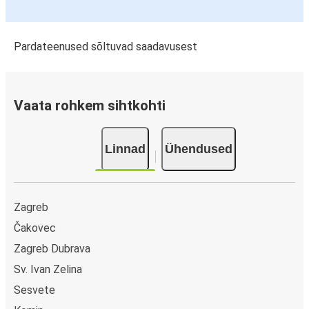
Pardateenused sõltuvad saadavusest
Vaata rohkem sihtkohti
Linnad
Ühendused
Zagreb
Čakovec
Zagreb Dubrava
Sv. Ivan Zelina
Sesvete