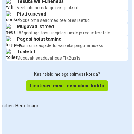
Tasuta WiFi-ühendus
Veebiühendus kogu reisi jooksul
Pistikupesad
Hoidke oma seadmed teel olles laetud
Mugavad istmed
Lõõgastuge tänu lisajalaruumile ja reg. istmetele.
Pagasi hoiustamine
Ruum oma asjade turvaliseks paigutamiseks
Tualetid
Mugavalt saadaval igas FlixBus'is
Kas reisid meiega esimest korda?
Lisateave meie teeninduse kohta