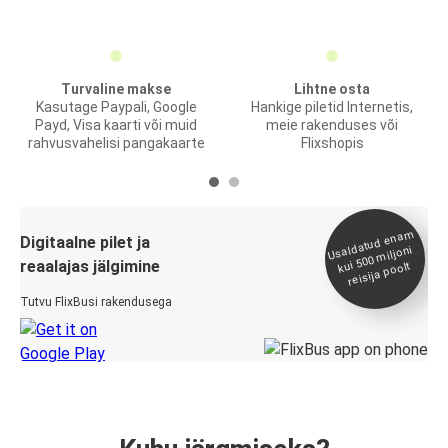
Turvaline makse
Lihtne osta
Kasutage Paypali, Google
Hankige piletid Internetis,
Payd, Visa kaarti või muid
meie rakenduses või
rahvusvahelisi pangakaarte
Flixshopis
Usaldatud ena
m
kui 500
Digitaalne pilet ja
miljoni
reaalajas jälgimine
reisija poolt
Tutvu FlixBusi rakendusega