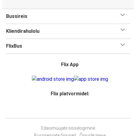
Bussireis
Kliendirahulolu
FlixBus
Flix App
Flix platvormidel:
Edasimüüjate sisselogimine
Bussireisijate õigused
Õiguslik teave