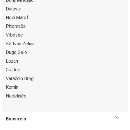
Donji Miholjac
Daruvar
Novi Marof
Pitomača
Vrbovec
Sv. Ivan Zelina
Dugo Selo
Lozan
Gradec
Varaždin Breg
Komin
Nedelišće
Bussireis