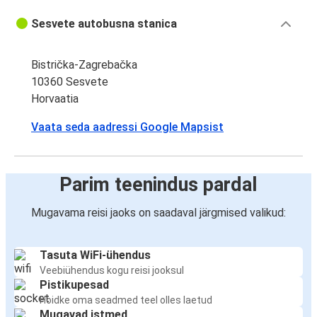
Sesvete autobusna stanica
Bistrička-Zagrebačka
10360 Sesvete
Horvaatia
Vaata seda aadressi Google Mapsist
Parim teenindus pardal
Mugavama reisi jaoks on saadaval järgmised valikud:
Tasuta WiFi-ühendus
Veebiühendus kogu reisi jooksul
Pistikupesad
Hoidke oma seadmed teel olles laetud
Mugavad istmed