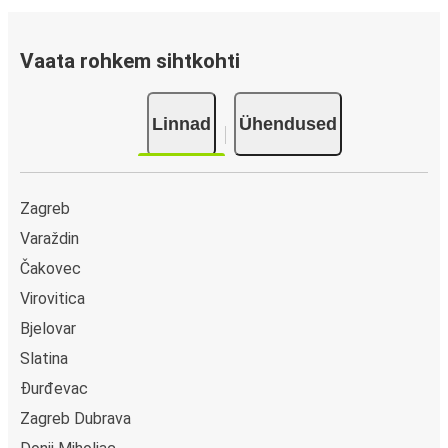
Vaata rohkem sihtkohti
Linnad
Ühendused
Zagreb
Varaždin
Čakovec
Virovitica
Bjelovar
Slatina
Đurđevac
Zagreb Dubrava