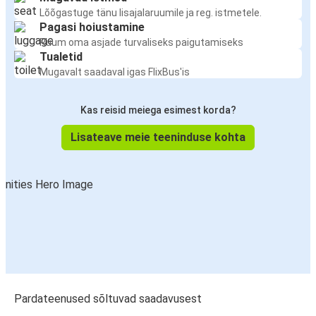
Lõõgastuge tänu lisajalaruumile ja reg. istmetele.
Pagasi hoiustamine
Ruum oma asjade turvaliseks paigutamiseks
Tualetid
Mugavalt saadaval igas FlixBus'is
Kas reisid meiega esimest korda?
Lisateave meie teeninduse kohta
Pardateenused sõltuvad saadavusest