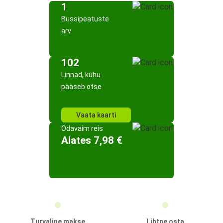
1
Bussipeatuste
arv
102
Linnad, kuhu
pääseb otse
Vaata kaarti
Odavaim reis
Alates 7,98 €
Turvaline makse
Lihtne osta