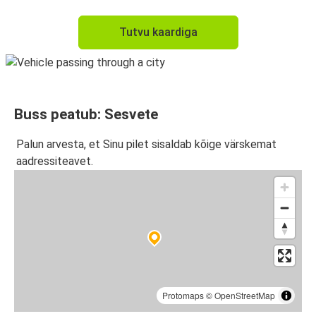
Tutvu kaardiga
Buss peatub: Sesvete
Palun arvesta, et Sinu pilet sisaldab kõige värskemat
aadressiteavet.
Protomaps
©
OpenStreetMap