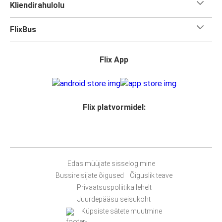
Kliendirahulolu
FlixBus
Flix App
Flix platvormidel:
Edasimüüjate sisselogimine
Bussireisijate õigused
Õiguslik teave
Privaatsuspoliitika lehelt
Juurdepääsu seisukoht
Küpsiste sätete muutmine