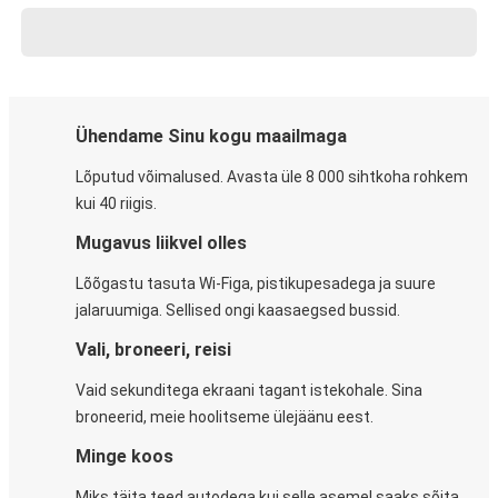
Ühendame Sinu kogu maailmaga
Lõputud võimalused. Avasta üle 8 000 sihtkoha rohkem
kui 40 riigis.
Mugavus liikvel olles
Lõõgastu tasuta Wi-Figa, pistikupesadega ja suure
jalaruumiga. Sellised ongi kaasaegsed bussid.
Vali, broneeri, reisi
Vaid sekunditega ekraani tagant istekohale. Sina
broneerid, meie hoolitseme ülejäänu eest.
Minge koos
Miks täita teed autodega kui selle asemel saaks sõita