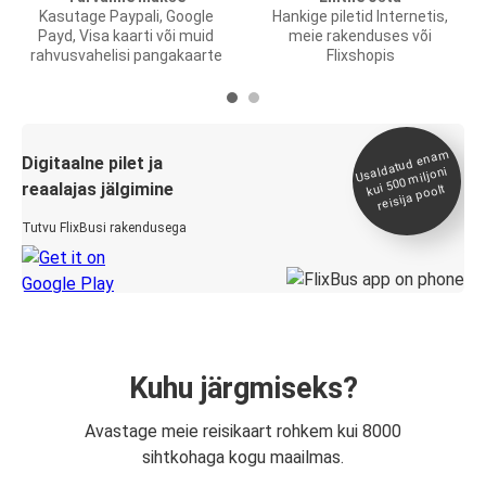
Kasutage Paypali, Google
Hankige piletid Internetis,
Payd, Visa kaarti või muid
meie rakenduses või
rahvusvahelisi pangakaarte
Flixshopis
Usaldatud ena
m
kui 500
Digitaalne pilet ja
miljoni
reaalajas jälgimine
reisija poolt
Tutvu FlixBusi rakendusega
Kuhu järgmiseks?
Avastage meie reisikaart rohkem kui 8000
sihtkohaga kogu maailmas.