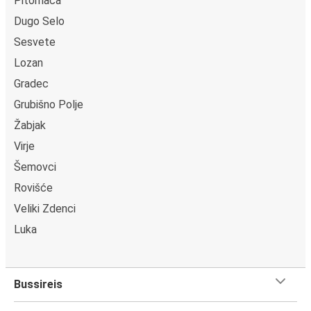
Pitomača
Dugo Selo
Sesvete
Lozan
Gradec
Grubišno Polje
Žabjak
Virje
Šemovci
Rovišće
Veliki Zdenci
Luka
Bussireis