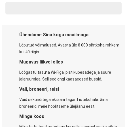
Ühendame Sinu kogu maailmaga
Lõputud võimalused. Avasta üle 8 000 sihtkoha rohkem
kui 40 riigis.
Mugavus liikvel olles
Lõõgastu tasuta Wi-Figa, pistikupesadega ja suure
jalaruumiga. Sellised ongi kaasaegsed bussid.
Vali, broneeri, reisi
Vaid sekunditega ekraani tagant istekohale. Sina
broneerid, meie hoolitseme ülejäänu eest.
Minge koos
Miks täita teed autodega kui selle asemel saaks sõita