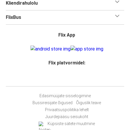
Kliendirahulolu
FlixBus
Flix App
Flix platvormidel:
Edasimüüjate sisselogimine
Bussireisijate õigused
Õiguslik teave
Privaatsuspoliitika lehelt
Juurdepääsu seisukoht
Küpsiste sätete muutmine