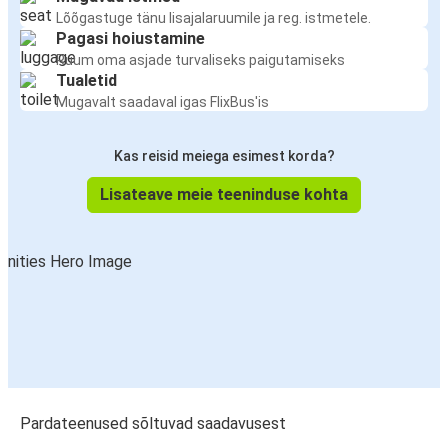
Lõõgastuge tänu lisajalaruumile ja reg. istmetele.
Pagasi hoiustamine
Ruum oma asjade turvaliseks paigutamiseks
Tualetid
Mugavalt saadaval igas FlixBus'is
Kas reisid meiega esimest korda?
Lisateave meie teeninduse kohta
Pardateenused sõltuvad saadavusest