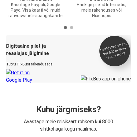
Kasutage Paypali, Google
Hankige piletid Internetis,
Payd, Visa kaarti või muid
meie rakenduses või
rahvusvahelisi pangakaarte
Flixshopis
Usaldatud ena
m
kui 500
Digitaalne pilet ja
miljoni
reaalajas jälgimine
reisija poolt
Tutvu FlixBusi rakendusega
Kuhu järgmiseks?
Avastage meie reisikaart rohkem kui 8000
sihtkohaga kogu maailmas.