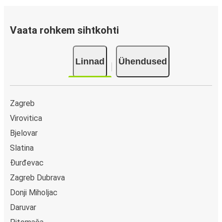
Vaata rohkem sihtkohti
Linnad
Ühendused
Zagreb
Virovitica
Bjelovar
Slatina
Đurđevac
Zagreb Dubrava
Donji Miholjac
Daruvar