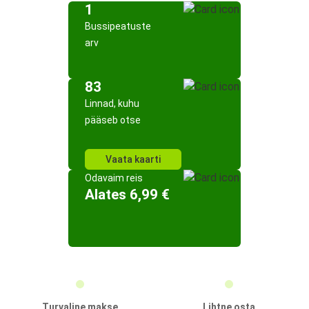
1
Bussipeatuste
arv
83
Linnad, kuhu
pääseb otse
Vaata kaarti
Odavaim reis
Alates 6,99 €
Turvaline makse
Lihtne osta