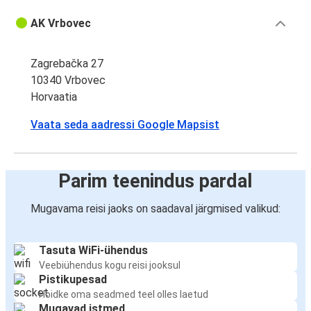
AK Vrbovec
Zagrebačka 27
10340 Vrbovec
Horvaatia
Vaata seda aadressi Google Mapsist
Parim teenindus pardal
Mugavama reisi jaoks on saadaval järgmised valikud:
Tasuta WiFi-ühendus
Veebiühendus kogu reisi jooksul
Pistikupesad
Hoidke oma seadmed teel olles laetud
Mugavad istmed