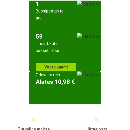
1
Bussipeatuste
arv
59
Linnad, kuhu
pääseb otse
Vaata kaarti
Odavaim reis
Alates 10,98 €
Turvaline makse
Lihtne osta