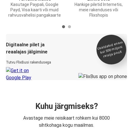
Kasutage Paypali, Google
Hankige piletid Internetis,
Payd, Visa kaarti või muid
meie rakenduses või
rahvusvahelisi pangakaarte
Flixshopis
Usaldatud ena
m
kui 500
Digitaalne pilet ja
miljoni
reaalajas jälgimine
reisija poolt
Tutvu FlixBusi rakendusega
Kuhu järgmiseks?
Avastage meie reisikaart rohkem kui 8000
sihtkohaga kogu maailmas.