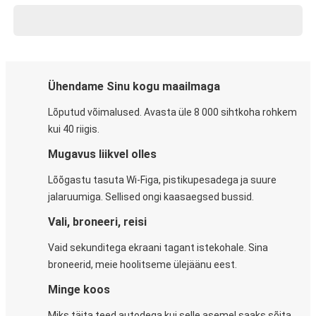
Ühendame Sinu kogu maailmaga
Lõputud võimalused. Avasta üle 8 000 sihtkoha rohkem
kui 40 riigis.
Mugavus liikvel olles
Lõõgastu tasuta Wi-Figa, pistikupesadega ja suure
jalaruumiga. Sellised ongi kaasaegsed bussid.
Vali, broneeri, reisi
Vaid sekunditega ekraani tagant istekohale. Sina
broneerid, meie hoolitseme ülejäänu eest.
Minge koos
Miks täita teed autodega kui selle asemel saaks sõita