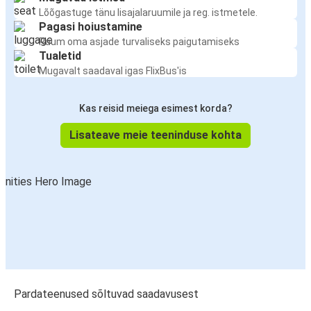
Lõõgastuge tänu lisajalaruumile ja reg. istmetele.
Pagasi hoiustamine
Ruum oma asjade turvaliseks paigutamiseks
Tualetid
Mugavalt saadaval igas FlixBus'is
Kas reisid meiega esimest korda?
Lisateave meie teeninduse kohta
Pardateenused sõltuvad saadavusest