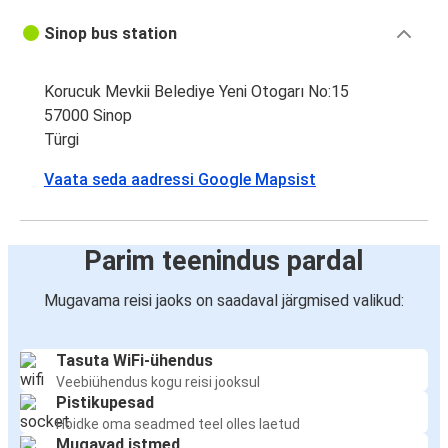
Sinop bus station
Korucuk Mevkii Belediye Yeni Otogarı No:15
57000 Sinop
Türgi
Vaata seda aadressi Google Mapsist
Parim teenindus pardal
Mugavama reisi jaoks on saadaval järgmised valikud:
Tasuta WiFi-ühendus
Veebiühendus kogu reisi jooksul
Pistikupesad
Hoidke oma seadmed teel olles laetud
Mugavad istmed