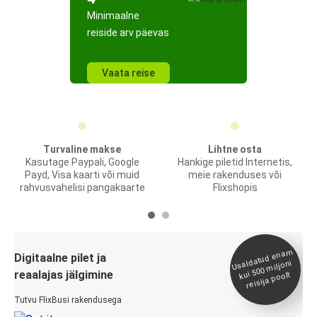
Minimaalne
reiside arv päevas
Vaata reise
Turvaline makse
Lihtne osta
Kasutage Paypali, Google
Hankige piletid Internetis,
Payd, Visa kaarti või muid
meie rakenduses või
rahvusvahelisi pangakaarte
Flixshopis
Usaldatud ena
m
kui 500
Digitaalne pilet ja
miljoni
reaalajas jälgimine
reisija poolt
Tutvu FlixBusi rakendusega