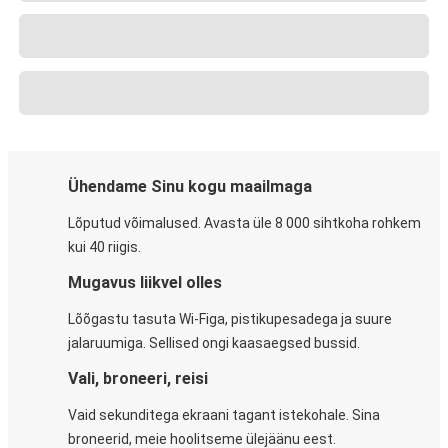
Ühendame Sinu kogu maailmaga
Lõputud võimalused. Avasta üle 8 000 sihtkoha rohkem
kui 40 riigis.
Mugavus liikvel olles
Lõõgastu tasuta Wi-Figa, pistikupesadega ja suure
jalaruumiga. Sellised ongi kaasaegsed bussid.
Vali, broneeri, reisi
Vaid sekunditega ekraani tagant istekohale. Sina
broneerid, meie hoolitseme ülejäänu eest.