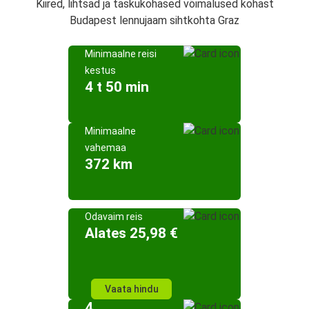
Kiired, lihtsad ja taskukohased võimalused kohast
Budapest lennujaam sihtkohta Graz
Minimaalne reisi
kestus
4 t 50 min
Minimaalne
vahemaa
372 km
Odavaim reis
Alates 25,98 €
Vaata hindu
4