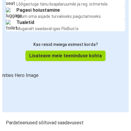
Lõõgastuge tänu lisajalaruumile ja reg. istmetele.
Pagasi hoiustamine
Ruum oma asjade turvaliseks paigutamiseks
Tualetid
Mugavalt saadaval igas FlixBus'is
Kas reisid meiega esimest korda?
Lisateave meie teeninduse kohta
Pardateenused sõltuvad saadavusest