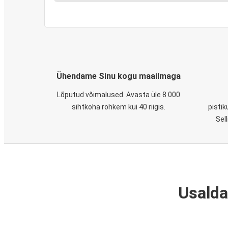
Ühendame Sinu kogu maailmaga
Lõputud võimalused. Avasta üle 8 000
sihtkoha rohkem kui 40 riigis.
pistik
Sel
Usalda