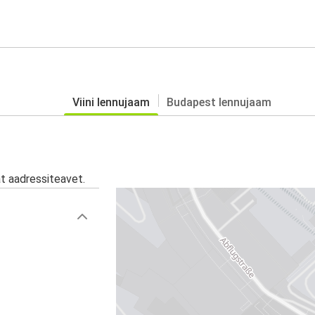
Viini lennujaam
Budapest lennujaam
at aadressiteavet.