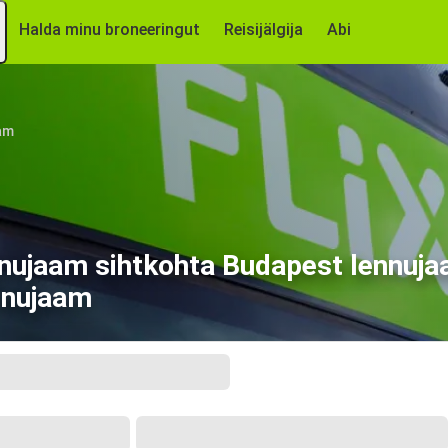
Halda minu broneeringut
Reisijälgija
Abi
aam
lennujaam sihtkohta Budapest lennuj
ennujaam