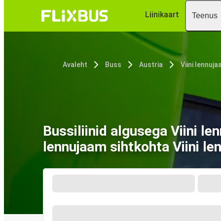
Liinikaart
Teenus
Avaleht
Buss
Austria
Viini lennuj
Bussiliinid algusega Viini 
lennujaam sihtkohta Viini l