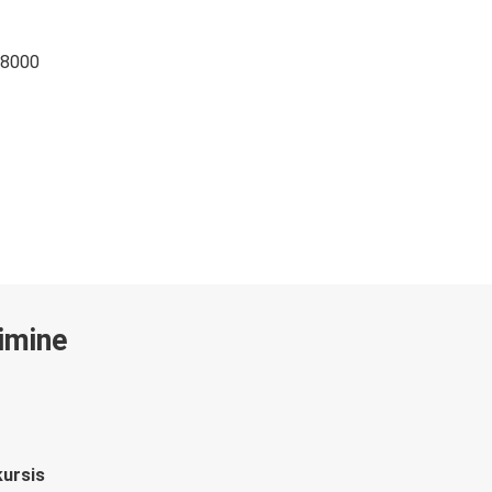
 8000
gimine
kursis