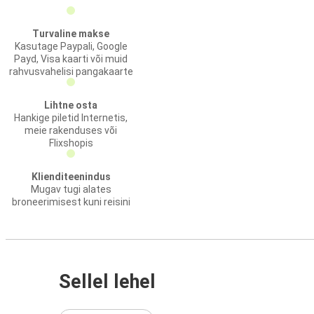
Turvaline makse
Kasutage Paypali, Google
Payd, Visa kaarti või muid
rahvusvahelisi pangakaarte
Lihtne osta
Hankige piletid Internetis,
meie rakenduses või
Flixshopis
Klienditeenindus
Mugav tugi alates
broneerimisest kuni reisini
Sellel lehel