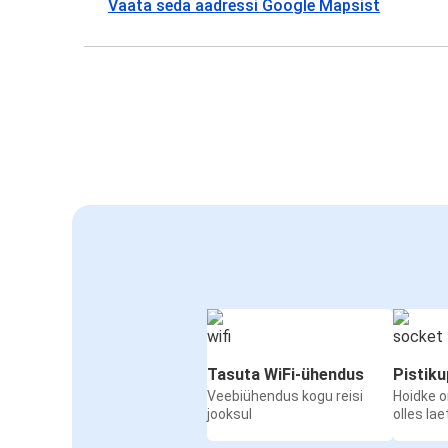
Vaata seda aadressi Google Mapsist
Tasuta WiFi-ühendus
Pistik
Veebiühendus kogu reisi
Hoidke 
jooksul
olles la