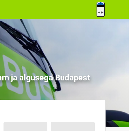
EE
aam ja algusega Budapest