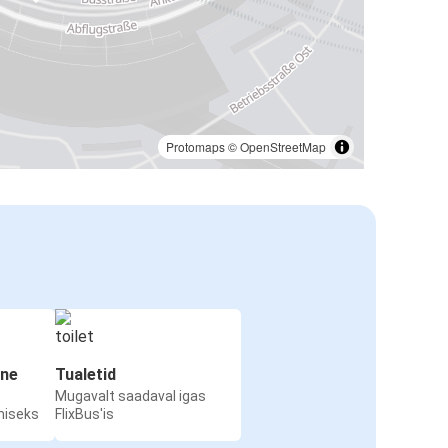
Protomaps
©
OpenStreetMap
ine
Tualetid
Mugavalt saadaval igas
miseks
FlixBus'is