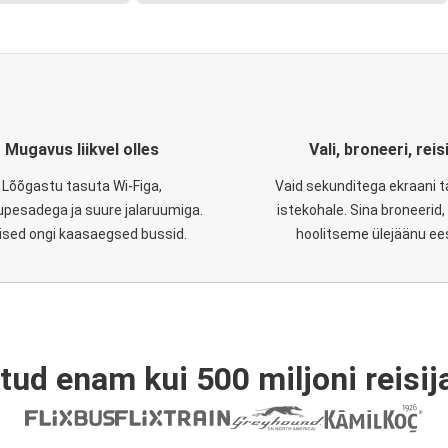
Mugavus liikvel olles
Vali, broneeri, reis
Lõõgastu tasuta Wi-Figa,
Vaid sekunditega ekraani 
upesadega ja suure jalaruumiga.
istekohale. Sina broneerid
lised ongi kaasaegsed bussid.
hoolitseme ülejäänu ee
tud enam kui 500 miljoni reisija