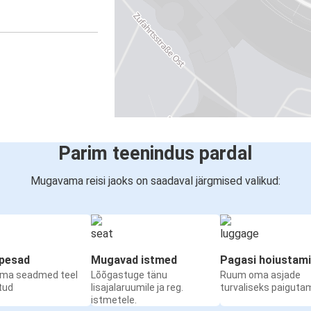
Parim teenindus pardal
Mugavama reisi jaoks on saadaval järgmised valikud:
upesad
Mugavad istmed
Pagasi hoiustam
oma seadmed teel
Lõõgastuge tänu
Ruum oma asjade
etud
lisajalaruumile ja reg.
turvaliseks paiguta
istmetele.