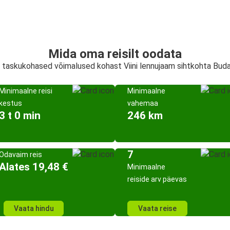
Mida oma reisilt oodata
 ja taskukohased võimalused kohast Viini lennujaam sihtkohta Bu
Minimaalne reisi
Minimaalne
kestus
vahemaa
3 t 0 min
246 km
7
Odavaim reis
Alates 19,48 €
Minimaalne
reiside arv päevas
Vaata hindu
Vaata reise