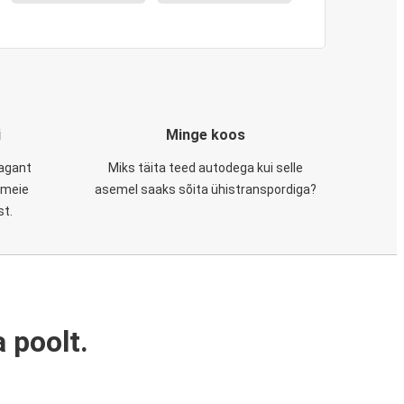
i
Minge koos
tagant
Miks täita teed autodega kui selle
, meie
asemel saaks sõita ühistranspordiga?
st.
 poolt.