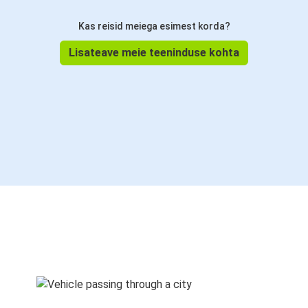
Kas reisid meiega esimest korda?
Lisateave meie teeninduse kohta