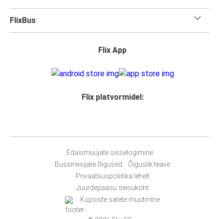
FlixBus
Flix App
Flix platvormidel:
Edasimüüjate sisselogimine
Bussireisijate õigused
Õiguslik teave
Privaatsuspoliitika lehelt
Juurdepääsu seisukoht
Küpsiste sätete muutmine