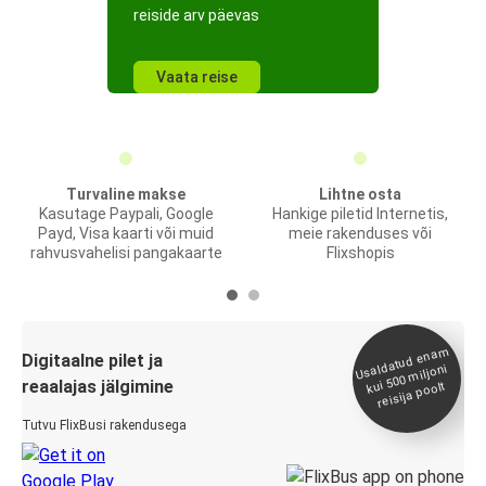
reiside arv päevas
Vaata reise
Turvaline makse
Lihtne osta
Kasutage Paypali, Google
Hankige piletid Internetis,
Payd, Visa kaarti või muid
meie rakenduses või
rahvusvahelisi pangakaarte
Flixshopis
Usaldatud ena
m
kui 500
Digitaalne pilet ja
miljoni
reaalajas jälgimine
reisija poolt
Tutvu FlixBusi rakendusega