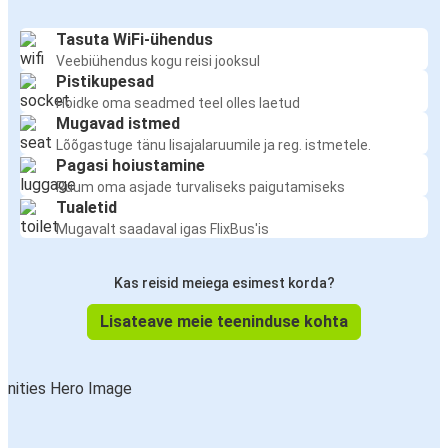
Tasuta WiFi-ühendus
Veebiühendus kogu reisi jooksul
Pistikupesad
Hoidke oma seadmed teel olles laetud
Mugavad istmed
Lõõgastuge tänu lisajalaruumile ja reg. istmetele.
Pagasi hoiustamine
Ruum oma asjade turvaliseks paigutamiseks
Tualetid
Mugavalt saadaval igas FlixBus'is
Kas reisid meiega esimest korda?
Lisateave meie teeninduse kohta