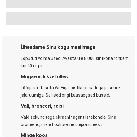
Ühendame Sinu kogu maailmaga
Lõputud võimalused. Avasta üle 8 000 sihtkoha rohkem
kui 40 riigis.
Mugavus liikvel olles
Lõõgastu tasuta Wi-Figa, pistikupesadega ja suure
jalaruumiga. Sellised ongi kaasaegsed bussid.
Vali, broneeri, reisi
Vaid sekunditega ekraani tagant istekohale. Sina
broneerid, meie hoolitseme ülejäänu eest.
Minge koos