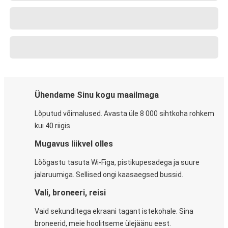
Ühendame Sinu kogu maailmaga
Lõputud võimalused. Avasta üle 8 000 sihtkoha rohkem
kui 40 riigis.
Mugavus liikvel olles
Lõõgastu tasuta Wi-Figa, pistikupesadega ja suure
jalaruumiga. Sellised ongi kaasaegsed bussid.
Vali, broneeri, reisi
Vaid sekunditega ekraani tagant istekohale. Sina
broneerid, meie hoolitseme ülejäänu eest.