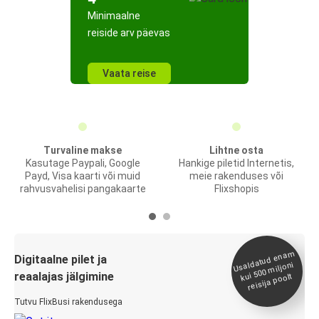
Minimaalne
reiside arv päevas
Vaata reise
Turvaline makse
Lihtne osta
Kasutage Paypali, Google
Hankige piletid Internetis,
Payd, Visa kaarti või muid
meie rakenduses või
rahvusvahelisi pangakaarte
Flixshopis
Usaldatud ena
m
kui 500
Digitaalne pilet ja
miljoni
reaalajas jälgimine
reisija poolt
Tutvu FlixBusi rakendusega