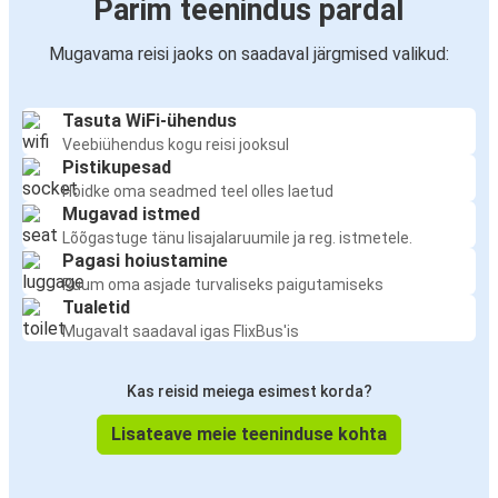
Parim teenindus pardal
Mugavama reisi jaoks on saadaval järgmised valikud:
Tasuta WiFi-ühendus
Veebiühendus kogu reisi jooksul
Pistikupesad
Hoidke oma seadmed teel olles laetud
Mugavad istmed
Lõõgastuge tänu lisajalaruumile ja reg. istmetele.
Pagasi hoiustamine
Ruum oma asjade turvaliseks paigutamiseks
Tualetid
Mugavalt saadaval igas FlixBus'is
Kas reisid meiega esimest korda?
Lisateave meie teeninduse kohta