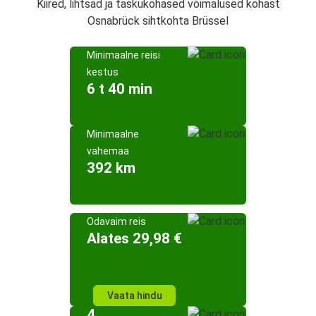
Kiired, lihtsad ja taskukohased võimalused kohast
Osnabrück sihtkohta Brüssel
Minimaalne reisi
kestus
6 t 40 min
Minimaalne
vahemaa
392 km
Odavaim reis
Alates 29,98 €
Vaata hindu
4