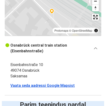
Protomaps
©
OpenStreetMap
Osnabrück central train station
(Eisenbahnstraße)
Eisenbahnstraße 10
49074 Osnabrück
Saksamaa
Vaata seda aadressi Google Mapsist
Parim teenindus pardal