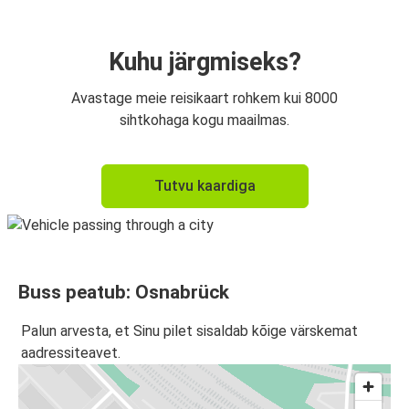
Brüssel
Osnabrück
Kuhu järgmiseks?
Leipzig
Avastage meie reisikaart rohkem kui 8000
Osnabrück
sihtkohaga kogu maailmas.
Osnabrück
Tutvu kaardiga
Leipzig
Buss peatub: Osnabrück
Palun arvesta, et Sinu pilet sisaldab kõige värskemat
aadressiteavet.