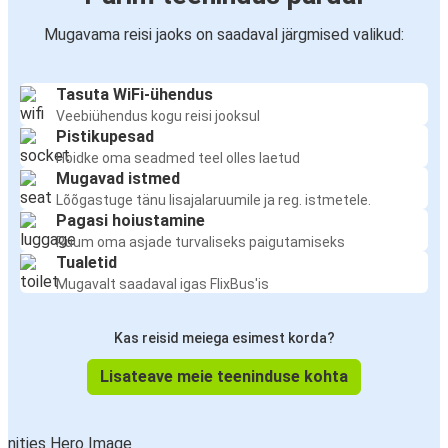
Mugavama reisi jaoks on saadaval järgmised valikud:
Tasuta WiFi-ühendus
Veebiühendus kogu reisi jooksul
Pistikupesad
Hoidke oma seadmed teel olles laetud
Mugavad istmed
Lõõgastuge tänu lisajalaruumile ja reg. istmetele.
Pagasi hoiustamine
Ruum oma asjade turvaliseks paigutamiseks
Tualetid
Mugavalt saadaval igas FlixBus'is
Kas reisid meiega esimest korda?
Lisateave meie teeninduse kohta