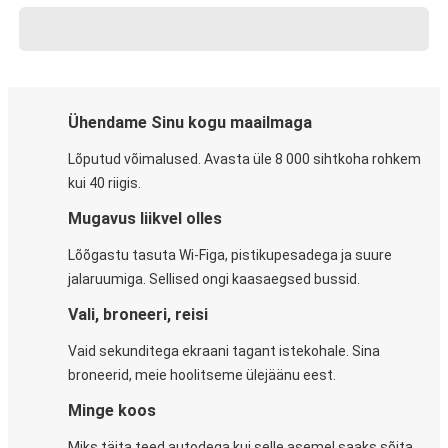
Ühendame Sinu kogu maailmaga
Lõputud võimalused. Avasta üle 8 000 sihtkoha rohkem
kui 40 riigis.
Mugavus liikvel olles
Lõõgastu tasuta Wi-Figa, pistikupesadega ja suure
jalaruumiga. Sellised ongi kaasaegsed bussid.
Vali, broneeri, reisi
Vaid sekunditega ekraani tagant istekohale. Sina
broneerid, meie hoolitseme ülejäänu eest.
Minge koos
Miks täita teed autodega kui selle asemel saaks sõita