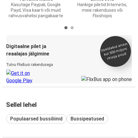
Kasutage Paypali, Google
Hankige piletid Internetis,
Payd, Visa kaarti või muid
meie rakenduses või
rahvusvahelisi pangakaarte
Flixshopis
Usaldatud ena
m
kui 500
Digitaalne pilet ja
miljoni
reaalajas jälgimine
reisija poolt
Tutvu FlixBusi rakendusega
Sellel lehel
Populaarsed bussiliinid
Bussipeatused