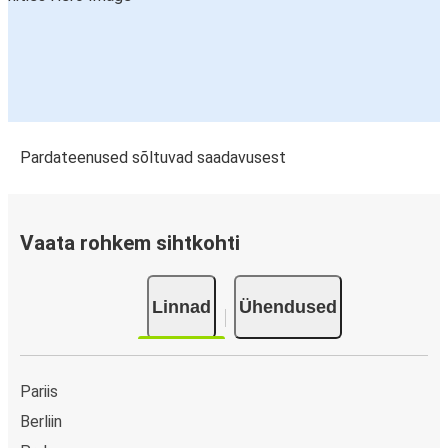
Pardateenused sõltuvad saadavusest
Vaata rohkem sihtkohti
Linnad
Ühendused
Pariis
Berliin