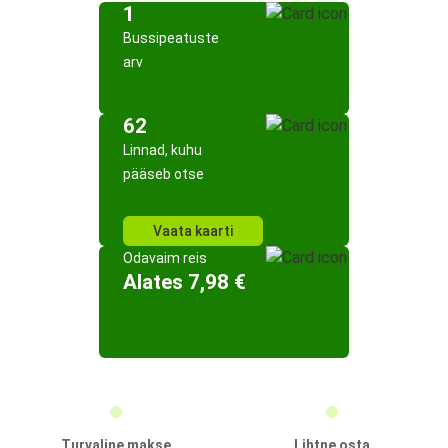
1
Bussipeatuste
arv
62
Linnad, kuhu
pääseb otse
Vaata kaarti
Odavaim reis
Alates 7,98 €
Turvaline makse
Lihtne osta